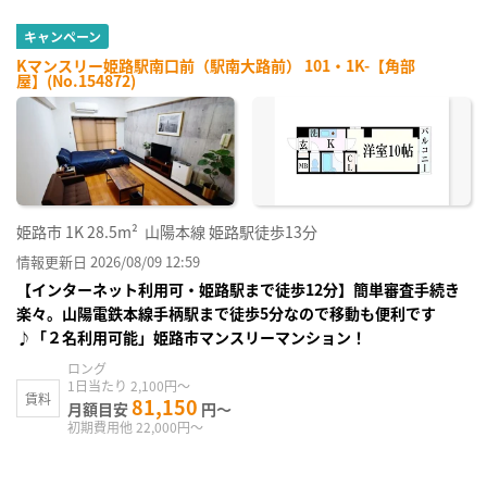
キャンペーン
Kマンスリー姫路駅南口前（駅南大路前） 101・1K-【角部
屋】(No.154872)
姫路市
1K
28.5m²
山陽本線 姫路駅徒歩13分
情報更新日 2026/08/09 12:59
【インターネット利用可・姫路駅まで徒歩12分】簡単審査手続き
楽々。山陽電鉄本線手柄駅まで徒歩5分なので移動も便利です
♪「２名利用可能」姫路市マンスリーマンション！
ロング
1日当たり 2,100円～
賃料
81,150
月額目安
円～
初期費用他 22,000円～