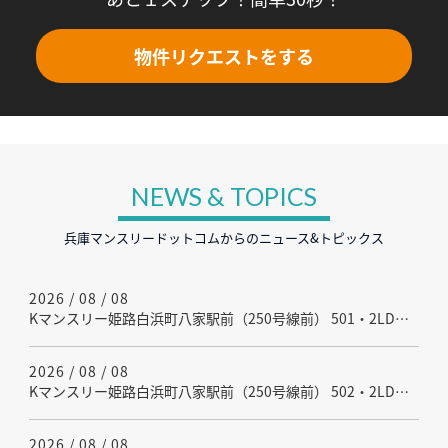
物件リクエストをする
NEWS & TOPICS
兵庫マンスリードットコムからのニュース&トピックス
2026 / 08 / 08
Kマンスリー姫路白浜町八家駅前（250号線前） 501・2LDK-【角部屋】(No.151428)を更新しました - 【駐車場完備】出張や研修、ちょっとした間借りに★姫路市白浜町の家具家電付きウィークリーマンスリーマンション★
2026 / 08 / 08
Kマンスリー姫路白浜町八家駅前（250号線前） 502・2LDK-【中部屋】(No.624615)を更新しました - 2LDKで広々♬ご家族でもご利用いただけます(^^)/★姫路市白浜町ウィークリーマンスリーマンション★
2026 / 08 / 08