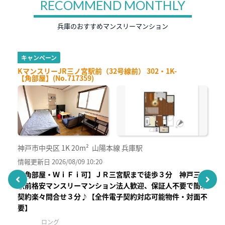
RECOMMEND MONTHLY
兵庫のおすすめマンスリーマンション
キャンペーン
KマンスリーJR三ノ宮駅前（32号線前） 302・1K-
【角部屋】(No.717359)
神戸市中央区
1K
20m²
山陽本線 兵庫駅
情報更新日 2026/08/09 10:20
【角部屋・ＷｉＦｉ可】ＪＲ三宮駅まで徒歩３分 神戸三宮
駅前格安マンスリーマンション法人歓迎、保証人不要で簡単
！
契約楽々問合せ３分♪【全件電子契約対応可能物件・対面不
要】
ロング