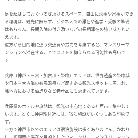
足を延ばしておくつろぎ頂けるスペース、自由に炊事や家事ができ
る環境は、観光に限らず、ビジネスでの滞在や進学・受験の準備
はもちろん、長期入院の付き添いなどの長期滞在の強い味方とい
えます。
遠方から目的地に通う交通費や労力を考慮すると、マンスリーマ
ンションへ滞在することでコストを抑えられる可能性も高いで
す。
兵庫（神戸・三宮・加古川・姫路）エリアは、世界遺産の姫路城
や日本三大古湯の有馬温泉など歴史ある観光スポットに恵まれ、
灘地方における酒造りなど特産品にも恵まれています。
兵庫県のホテルや旅館は、観光の中心地である神戸市に集中して
います。とくに神戸駅付近には、宿泊施設がいくつもある印象で
す。
一方で神戸市以外のエリアは宿泊施設は多くありません。かわり
に、短期間の滞在を目的としたウィークリー・マンスリーマンシ