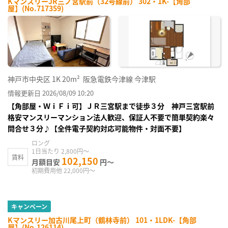
KマンスリーJR三ノ宮駅前（32号線前） 302・1K-【角部
屋】(No.717359)
神戸市中央区
1K
20m²
阪急電鉄今津線 今津駅
情報更新日 2026/08/09 10:20
【角部屋・ＷｉＦｉ可】ＪＲ三宮駅まで徒歩３分 神戸三宮駅前
格安マンスリーマンション法人歓迎、保証人不要で簡単契約楽々
問合せ３分♪【全件電子契約対応可能物件・対面不要】
ロング
1日当たり 2,800円～
賃料
102,150
月額目安
円～
初期費用他 22,000円～
キャンペーン
Kマンスリー加古川尾上町（鶴林寺前） 101・1LDK-【角部
屋】(No.126114)