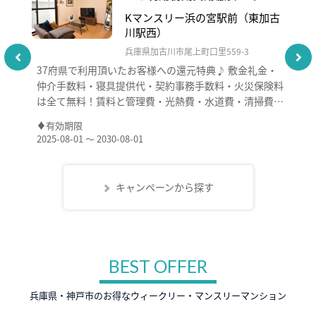
ーン
Kマンスリー浜の宮駅前（東加古
川駅西）
兵庫県加古川市尾上町口里559-3
37府県で利用頂いたお客様への還元特典♪ 敷金礼金・
仲介手数料・寝具提供代・契約事務手数料・火災保険料
は全て無料！賃料と管理費・光熱費・水道費・清掃費だ
けで入居OK！
有効期限
2025-08-01 ～ 2030-08-01
キャンペーンから探す
BEST OFFER
兵庫県・神戸市のお得なウィークリー・マンスリーマンション