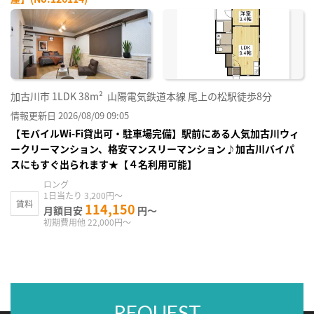
加古川市
1LDK
38m²
山陽電気鉄道本線 尾上の松駅徒歩8分
情報更新日 2026/08/09 09:05
【モバイルWi-Fi貸出可・駐車場完備】駅前にある人気加古川ウィ
ークリーマンション、格安マンスリーマンション♪加古川バイパ
スにもすぐ出られます★【４名利用可能】
ロング
1日当たり 3,200円～
賃料
114,150
月額目安
円～
初期費用他 22,000円～
REQUEST