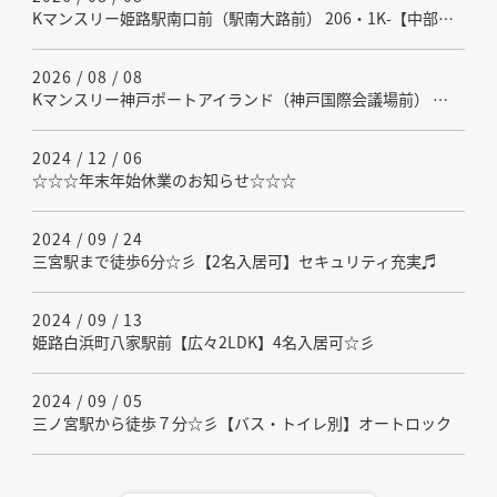
Kマンスリー姫路駅南口前（駅南大路前） 206・1K-【中部屋】(No.485931)を更新しました - 【オートロック・インターネット利用可】JR姫路駅前、徒歩１２分。女性人気№１物件★全物件法人契約可能。２名利用可能【バス・トイレ別】
2026 / 08 / 08
Kマンスリー神戸ポートアイランド（神戸国際会議場前） 1111・1K-【中部屋】(No.721720)を更新しました - （ネット無料・バストイレ別独立洗面台付）神戸空港や三宮へのアクセス抜群な防犯対策付高層マンスリーマンション！
2024 / 12 / 06
☆☆☆年末年始休業のお知らせ☆☆☆
2024 / 09 / 24
三宮駅まで徒歩6分☆彡【2名入居可】セキュリティ充実♬
2024 / 09 / 13
姫路白浜町八家駅前【広々2LDK】4名入居可☆彡
2024 / 09 / 05
三ノ宮駅から徒歩７分☆彡【バス・トイレ別】オートロック