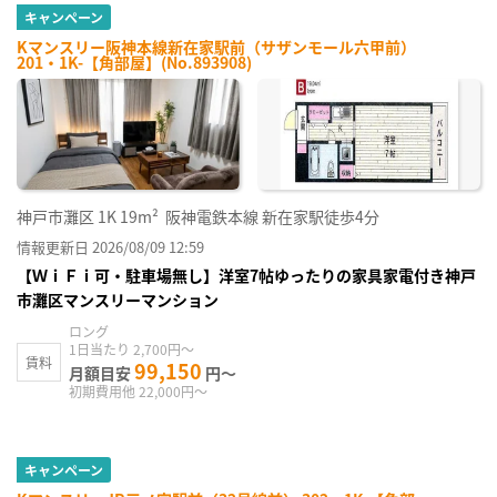
キャンペーン
Kマンスリー阪神本線新在家駅前（サザンモール六甲前）
201・1K-【角部屋】(No.893908)
神戸市灘区
1K
19m²
阪神電鉄本線 新在家駅徒歩4分
情報更新日 2026/08/09 12:59
【ＷｉＦｉ可・駐車場無し】洋室7帖ゆったりの家具家電付き神戸
市灘区マンスリーマンション
ロング
1日当たり 2,700円～
賃料
99,150
月額目安
円～
初期費用他 22,000円～
キャンペーン