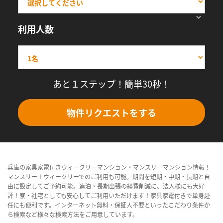
利用人数
あと１ステップ！簡単30秒！
物件リクエストをする
兵庫の家具家電付きウィークリーマンション・マンスリーマンション情報！
マンスリー＋ウィークリーでのご利用も可能。期間を短期・中期・長期と自
由に設定してご予約可能。連泊・長期出張の経費削減に、法人様にも大好
評！寮・社宅としても安心してご利用いただけます！家具家電付きで単身赴
任にも便利です。インターネット無料・保証人不要といったこだわり条件か
ら検索など様々な検索方法をご用意しています。