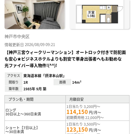
神戸市中央区
情報更新日 2026/08/09 09:21
【神戸三宮ウィークリーマンション】オートロック付きで防犯面
も安心★ビジネスホテルよりも割安で単身出張者へもお勧めな
光ファイバー導入物件!(^^)!
アクセス
東海道本線「摂津本山駅」
間取り
1R
面積
14m²
築年数
1985年 9月 築
プラン名・期間
月額目安
1日当たり 3,200円～
ロング
114,150
円/月～
30日以上～360日未満
初期費用他 22,000円～
1日当たり 3,500円～
ショート【7日以上】
123,150
円/月～
～30日未満