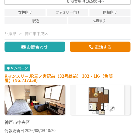
初期費用他 16,500円～
女性向け
ファミリー向け
同棲向け
駅近
wifiあり
兵庫県
神戸市中央区
お問合わせ
電話する
キャンペーン
KマンスリーJR三ノ宮駅前（32号線前） 302・1K-【角部
屋】(No.717359)
神戸市中央区
情報更新日 2026/08/09 10:20