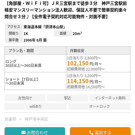
【角部屋・ＷｉＦｉ可】ＪＲ三宮駅まで徒歩３分 神戸三宮駅前
格安マンスリーマンション法人歓迎、保証人不要で簡単契約楽々
問合せ３分♪【全件電子契約対応可能物件・対面不要】
アクセス
東海道本線「摂津本山駅」
間取り
1K
面積
20m²
築年数
1996年 6月 築
プラン名・期間
月額目安
1日当たり 2,800円～
ロング
102,150
円/月～
30日以上～360日未満
初期費用他 22,000円～
1日当たり 3,200円～
ショート【7日以上】
114,150
円/月～
～30日未満
初期費用他 16,500円～
女性向け
駅近
インターネット無料
wifiあり
オートロック
兵庫県
神戸市中央区
お問合わせ
電話する