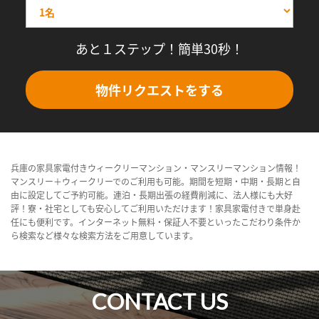
あと１ステップ！簡単30秒！
物件リクエストをする
兵庫の家具家電付きウィークリーマンション・マンスリーマンション情報！
マンスリー＋ウィークリーでのご利用も可能。期間を短期・中期・長期と自
由に設定してご予約可能。連泊・長期出張の経費削減に、法人様にも大好
評！寮・社宅としても安心してご利用いただけます！家具家電付きで単身赴
任にも便利です。インターネット無料・保証人不要といったこだわり条件か
ら検索など様々な検索方法をご用意しています。
CONTACT US