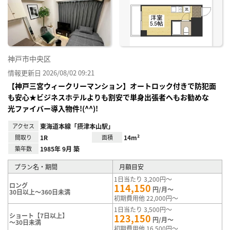
神戸市中央区
情報更新日 2026/08/02 09:21
【神戸三宮ウィークリーマンション】オートロック付きで防犯面
も安心★ビジネスホテルよりも割安で単身出張者へもお勧めな
光ファイバー導入物件!(^^)!
アクセス
東海道本線「摂津本山駅」
間取り
1R
面積
14m²
築年数
1985年 9月 築
プラン名・期間
月額目安
1日当たり 3,200円～
ロング
114,150
円/月～
30日以上～360日未満
初期費用他 22,000円～
1日当たり 3,500円～
ショート【7日以上】
123,150
円/月～
～30日未満
初期費用他 16,500円～