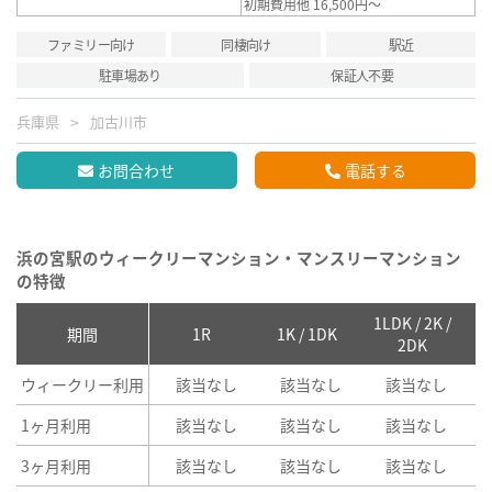
初期費用他 16,500円～
ファミリー向け
同棲向け
駅近
駐車場あり
保証人不要
兵庫県
加古川市
お問合わせ
電話する
浜の宮駅のウィークリーマンション・マンスリーマンション
の特徴
1LDK / 2K /
2
期間
1R
1K / 1DK
2DK
ウィークリー利用
該当なし
該当なし
該当なし
1ヶ月利用
該当なし
該当なし
該当なし
3ヶ月利用
該当なし
該当なし
該当なし