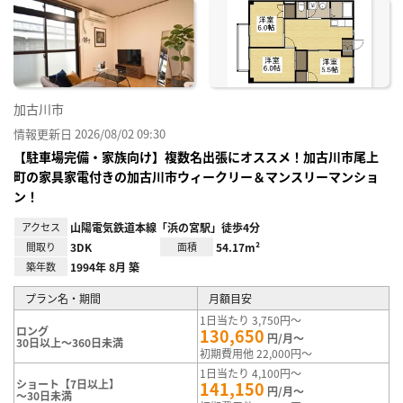
加古川市
情報更新日 2026/08/02 09:30
【駐車場完備・家族向け】複数名出張にオススメ！加古川市尾上
町の家具家電付きの加古川市ウィークリー＆マンスリーマンショ
ン！
アクセス
山陽電気鉄道本線「浜の宮駅」徒歩4分
間取り
3DK
面積
54.17m²
築年数
1994年 8月 築
プラン名・期間
月額目安
1日当たり 3,750円～
ロング
130,650
円/月～
30日以上～360日未満
初期費用他 22,000円～
1日当たり 4,100円～
ショート【7日以上】
141,150
円/月～
～30日未満