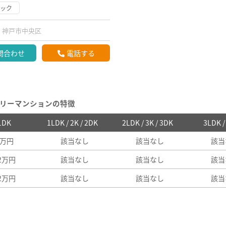
ロック
神戸市中央区
問合わせ
電話する
リーマンションの特徴
 1DK
1LDK / 2K / 2DK
2LDK / 3K / 3DK
3LDK 
6万円
該当なし
該当なし
該当
22万円
該当なし
該当なし
該当
22万円
該当なし
該当なし
該当
N