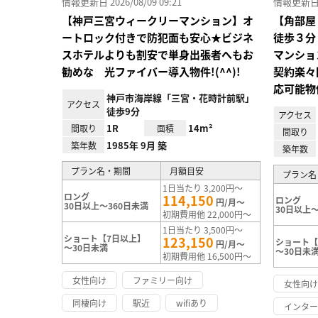
情報更新日 2026/08/09 09:21
情報更新日 20
【神戸三宮ウィークリーマンション】オ
【角部屋
ートロック付きで防犯面も安心★ビジネ
徒歩３分
スホテルよりも割安で単身出張者へもお
マンショ
勧めな 光ファイバー導入物件!(^^)!
契約楽々
応可能物
神戸市海岸線「三宮・花時計前駅」
アクセス
徒歩9分
アクセス
1R
14m²
間取り
面積
間取り
1985年 9月 築
築年数
築年数
プラン名・期間
月額目安
プラン名
1日当たり 3,200円～
ロング
114,150
ロング
円/月～
30日以上～360日未満
30日以上～
初期費用他 22,000円～
1日当たり 3,500円～
ショート【7日以上】
123,150
ショート【
円/月～
～30日未満
～30日未
初期費用他 16,500円～
女性向け
ファミリー向け
女性向
同棲向け
駅近
wifiあり
インタ