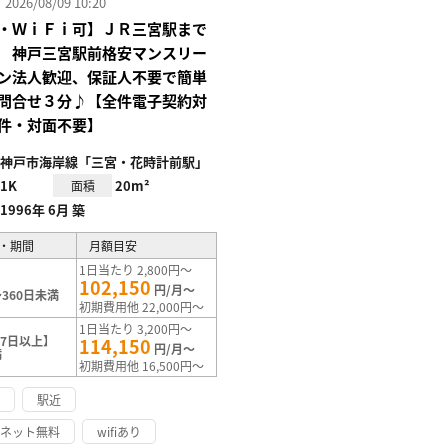
26/08/09 10:20
・ＷｉＦｉ可】ＪＲ三宮駅まで
 神戸三宮駅前格安マンスリー
ン法人歓迎、保証人不要で簡単
問合せ３分♪【全件電子契約対
件・対面不要】
神戸市海岸線「三宮・花時計前駅」
1K
20m²
面積
1996年 6月 築
・期間
月額目安
1日当たり 2,800円～
102,150
円/月～
360日未満
初期費用他 22,000円～
1日当たり 3,200円～
7日以上】
114,150
円/月～
満
初期費用他 16,500円～
け
駅近
ーネット無料
wifiあり