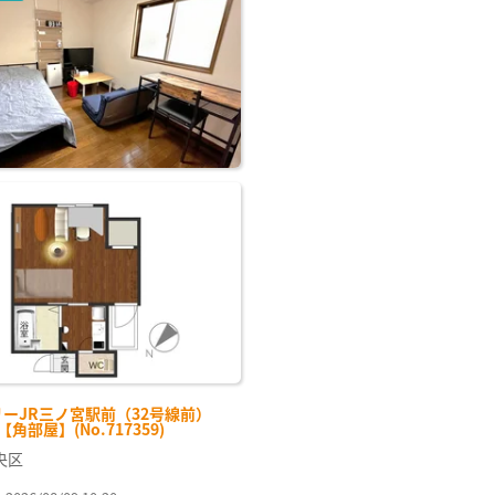
リーJR三ノ宮駅前（32号線前）
-【角部屋】(No.717359)
央区