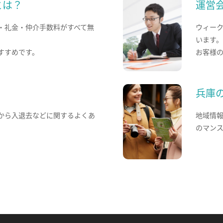
とは？
運営
・礼金・仲介手数料がすべて無
ウィー
います
すすめです。
お客様
兵庫
から入退去などに関するよくあ
地域情
のマン