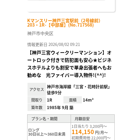
Kマンスリー神戸三宮駅前（2号線前）
203・1R-【中部屋】(No.717568)
神戸市中央区
情報更新日 2026/08/02 09:21
【神戸三宮ウィークリーマンション】オ
ートロック付きで防犯面も安心★ビジネ
スホテルよりも割安で単身出張者へもお
勧めな 光ファイバー導入物件!(^^)!
神戸市海岸線「三宮・花時計前駅」
アクセス
徒歩9分
1R
14m²
間取り
面積
1985年 9月 築
築年数
プラン名・期間
月額目安
1日当たり 3,200円～
ロング
114,150
円/月～
30日以上～360日未満
初期費用他 22,000円～