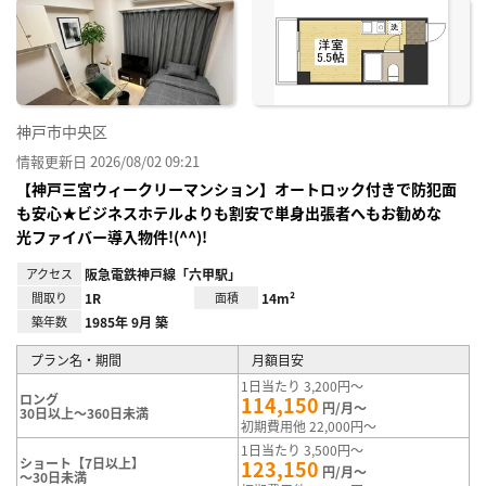
神戸市中央区
情報更新日 2026/08/02 09:21
【神戸三宮ウィークリーマンション】オートロック付きで防犯面
も安心★ビジネスホテルよりも割安で単身出張者へもお勧めな
光ファイバー導入物件!(^^)!
アクセス
阪急電鉄神戸線「六甲駅」
間取り
1R
面積
14m²
築年数
1985年 9月 築
プラン名・期間
月額目安
1日当たり 3,200円～
ロング
114,150
円/月～
30日以上～360日未満
初期費用他 22,000円～
1日当たり 3,500円～
ショート【7日以上】
123,150
円/月～
～30日未満