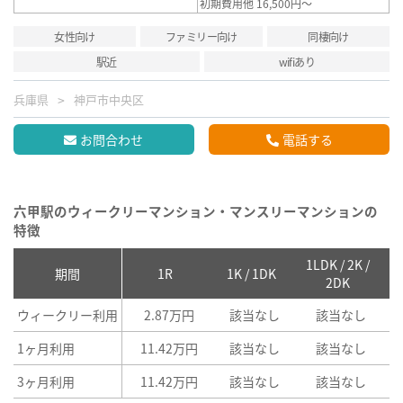
初期費用他 16,500円～
女性向け
ファミリー向け
同棲向け
駅近
wifiあり
兵庫県
神戸市中央区
お問合わせ
電話する
六甲駅のウィークリーマンション・マンスリーマンションの
特徴
1LDK / 2K /
2
期間
1R
1K / 1DK
2DK
ウィークリー利用
2.87万円
該当なし
該当なし
1ヶ月利用
11.42万円
該当なし
該当なし
3ヶ月利用
11.42万円
該当なし
該当なし