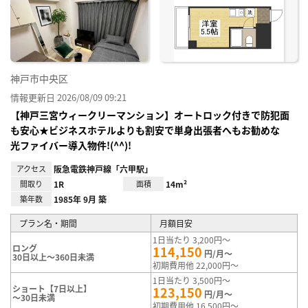
神戸市中央区
情報更新日 2026/08/09 09:21
【神戸三宮ウィークリーマンション】オートロック付きで防犯面
も安心★ビジネスホテルよりも割安で単身出張者へもお勧めな
光ファイバー導入物件!(^^)!
アクセス
阪急電鉄神戸線「六甲駅」
間取り
1R
面積
14m²
築年数
1985年 9月 築
プラン名・期間
月額目安
1日当たり 3,200円～
ロング
114,150
円/月～
30日以上～360日未満
初期費用他 22,000円～
1日当たり 3,500円～
ショート【7日以上】
123,150
円/月～
～30日未満
初期費用他 16,500円～