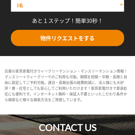
あと１ステップ！簡単30秒！
物件リクエストをする
兵庫の家具家電付きウィークリーマンション・マンスリーマンション情報！
マンスリー＋ウィークリーでのご利用も可能。期間を短期・中期・長期と自
由に設定してご予約可能。連泊・長期出張の経費削減に、法人様にも大好
評！寮・社宅としても安心してご利用いただけます！家具家電付きで単身赴
任にも便利です。インターネット無料・保証人不要といったこだわり条件か
ら検索など様々な検索方法をご用意しています。
CONTACT US