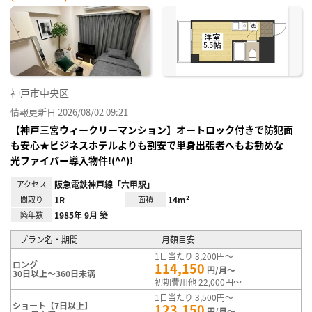
神戸市中央区
情報更新日 2026/08/02 09:21
【神戸三宮ウィークリーマンション】オートロック付きで防犯面
も安心★ビジネスホテルよりも割安で単身出張者へもお勧めな
光ファイバー導入物件!(^^)!
アクセス
阪急電鉄神戸線「六甲駅」
間取り
1R
面積
14m²
築年数
1985年 9月 築
プラン名・期間
月額目安
1日当たり 3,200円～
ロング
114,150
円/月～
30日以上～360日未満
初期費用他 22,000円～
1日当たり 3,500円～
ショート【7日以上】
123,150
円/月～