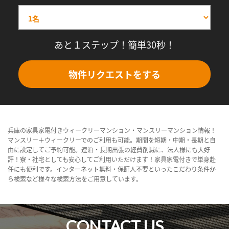
あと１ステップ！簡単30秒！
物件リクエストをする
兵庫の家具家電付きウィークリーマンション・マンスリーマンション情報！
マンスリー＋ウィークリーでのご利用も可能。期間を短期・中期・長期と自
由に設定してご予約可能。連泊・長期出張の経費削減に、法人様にも大好
評！寮・社宅としても安心してご利用いただけます！家具家電付きで単身赴
任にも便利です。インターネット無料・保証人不要といったこだわり条件か
ら検索など様々な検索方法をご用意しています。
CONTACT US