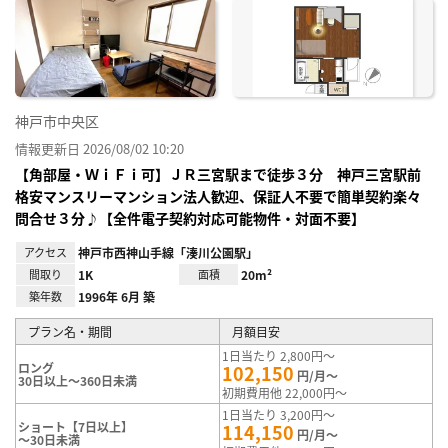
神戸市中央区
情報更新日 2026/08/02 10:20
【角部屋・ＷｉＦｉ可】ＪＲ三宮駅まで徒歩３分 神戸三宮駅前
格安マンスリーマンション法人歓迎、保証人不要で簡単契約楽々
問合せ３分♪【全件電子契約対応可能物件・対面不要】
アクセス
神戸市西神山手線「湊川公園駅」
間取り
1K
面積
20m²
築年数
1996年 6月 築
プラン名・期間
月額目安
1日当たり 2,800円～
ロング
102,150
円/月～
30日以上～360日未満
初期費用他 22,000円～
1日当たり 3,200円～
ショート【7日以上】
114,150
円/月～
～30日未満