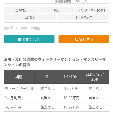
初期費用他 16,500円～
女性向け
駅近
インターネット無料
wifiあり
オートロック
兵庫県
神戸市中央区
お問合わせ
電話する
湊川・湊川公園駅のウィークリーマンション・マンスリーマ
ンションの特徴
1LDK / 2K /
2
期間
1R
1K / 1DK
2DK
ウィークリー利用
該当なし
2.66万円
該当なし
1ヶ月利用
該当なし
10.22万円
該当なし
3ヶ月利用
該当なし
10.22万円
該当なし