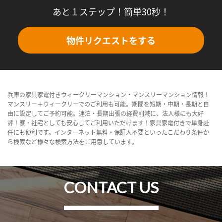
あと１ステップ！簡単30秒！
物件リクエストをする
兵庫の家具家電付きウィークリーマンション・マンスリーマンション情報！
マンスリー＋ウィークリーでのご利用も可能。期間を短期・中期・長期と自
由に設定してご予約可能。連泊・長期出張の経費削減に、法人様にも大好
評！寮・社宅としても安心してご利用いただけます！家具家電付きで単身赴
任にも便利です。インターネット無料・保証人不要といったこだわり条件か
ら検索など様々な検索方法をご用意しています。
CONTACT US