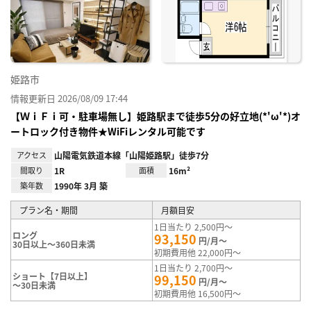
姫路市
情報更新日 2026/08/09 17:44
【ＷｉＦｉ可・駐車場無し】姫路駅まで徒歩5分の好立地(*'ω'*)オ
ートロック付き物件★WiFiレンタル可能です
アクセス
山陽電気鉄道本線「山陽姫路駅」徒歩7分
間取り
1R
面積
16m²
築年数
1990年 3月 築
プラン名・期間
月額目安
1日当たり 2,500円～
ロング
93,150
円/月～
30日以上～360日未満
初期費用他 22,000円～
1日当たり 2,700円～
ショート【7日以上】
99,150
円/月～
～30日未満
初期費用他 16,500円～