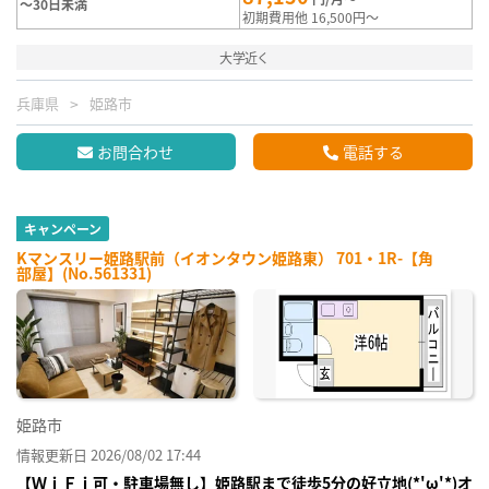
～30日未満
初期費用他 16,500円～
大学近く
兵庫県
姫路市
お問合わせ
電話する
キャンペーン
Kマンスリー姫路駅前（イオンタウン姫路東） 701・1R-【角
部屋】(No.561331)
姫路市
情報更新日 2026/08/02 17:44
【ＷｉＦｉ可・駐車場無し】姫路駅まで徒歩5分の好立地(*'ω'*)オ