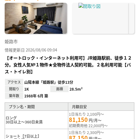
姫路市
情報更新日 2026/08/06 09:04
【オートロック・インターネット利用可】JR姫路駅前、徒歩１２
分。女性人気№１物件★全物件法人契約可能。２名利用可能【バ
ス・トイレ別】
アクセス
山陽本線「姫路駅」徒歩13分
間取り
1K
面積
28.5m²
築年数
1988年 6月 築
プラン名・期間
月額目安
1日当たり 2,100円～
ロング
81,150
円/月～
30日以上～360日未満
初期費用他 22,000円～
1日当たり 2,300円～
ショート【7日以上】
87,150
円/月～