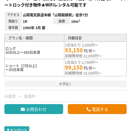
ートロック付き物件★WiFiレンタル可能です
アクセス
山陽電気鉄道本線「山陽姫路駅」徒歩7分
間取り
1R
面積
16m²
築年数
1990年 3月 築
プラン名・期間
月額目安
1日当たり 2,500円～
ロング
93,150
円/月～
30日以上～360日未満
初期費用他 22,000円～
1日当たり 2,700円～
ショート【7日以上】
99,150
円/月～
～30日未満
初期費用他 16,500円～
大学近く
兵庫県
姫路市
お問合わせ
電話する
キャンペーン