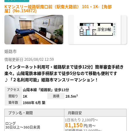
Kマンスリー姫路駅南口前（駅南大路前） 101・1K-【角部
屋】(No.154872)
姫路市
情報更新日 2026/08/02 12:59
【インターネット利用可・姫路駅まで徒歩12分】簡単審査手続き
楽々。山陽電鉄本線手柄駅まで徒歩5分なので移動も便利です
♪「２名利用可能」姫路市マンスリーマンション！
アクセス
山陽本線「姫路駅」徒歩13分
間取り
1K
面積
28.5m²
築年数
1988年 6月 築
プラン名・期間
月額目安
1日当たり 2,100円～
ロング
81,150
円/月～
30日以上～360日未満
初期費用他 22,000円～