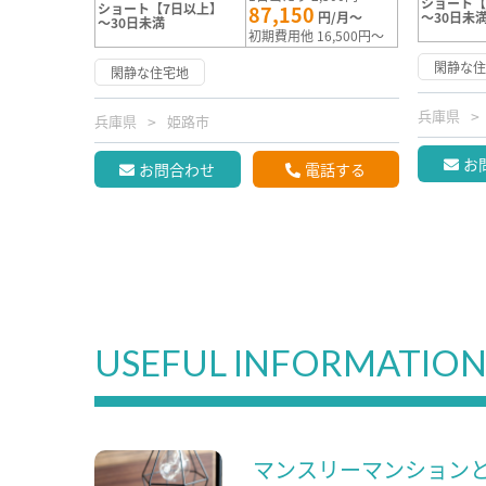
ショート【
ショート【7日以上】
87,150
円/月～
～30日未
～30日未満
初期費用他 16,500円～
閑静な
閑静な住宅地
兵庫県
兵庫県
姫路市
お
お問合わせ
電話する
USEFUL INFORMATIO
マンスリーマンション