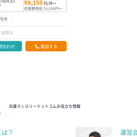
7日以上】
99,150
円/月～
満
初期費用他 16,500円～
住宅地
姫路市
問合わせ
電話する
N
兵庫マンスリードットコムお役立ち情報
とは？
運営