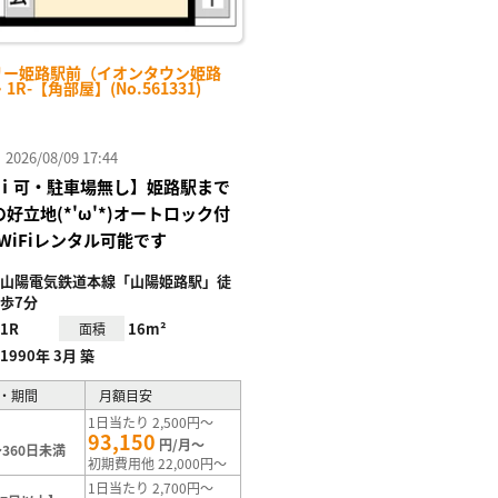
リー姫路駅前（イオンタウン姫路
・1R-【角部屋】(No.561331)
26/08/09 17:44
ｉ可・駐車場無し】姫路駅まで
好立地(*'ω'*)オートロック付
WiFiレンタル可能です
山陽電気鉄道本線「山陽姫路駅」徒
歩7分
1R
16m²
面積
1990年 3月 築
・期間
月額目安
1日当たり 2,500円～
93,150
円/月～
360日未満
初期費用他 22,000円～
1日当たり 2,700円～