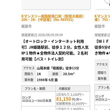
Kマンスリー姫路駅南口前（駅南大路前）
Kマンス
206・1K-【中部屋】(No.485931)
東） 701
姫路市
姫路市
情報更新日 2026/08/09 09:04
情報更新日 20
【オートロック・インターネット利用
【ＷｉＦ
可】JR姫路駅前、徒歩１２分。女性人気
徒歩5分の
№１物件★全物件法人契約可能。２名利
き物件★
用可能【バス・トイレ別】
アクセス
山陽本線「姫路駅」徒歩13分
アクセス
間取り
1K
28.5m²
間取り
面積
築年数
1988年 6月 築
築年数
プラン名
プラン名・期間
月額目安
1日当たり 2,100円～
ロング
ロング
81,150
円/月～
30日以上～
30日以上～360日未満
初期費用他 22,000円～
1日当たり 2,300円～