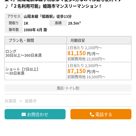
♪「２名利用可能」姫路市マンスリーマンション！
アクセス
山陽本線「姫路駅」徒歩13分
間取り
1K
面積
28.5m²
築年数
1988年 6月 築
プラン名・期間
月額目安
1日当たり 2,100円～
ロング
81,150
円/月～
30日以上～360日未満
初期費用他 22,000円～
1日当たり 2,300円～
ショート【7日以上】
87,150
円/月～
～30日未満
初期費用他 16,500円～
風呂･トイレ別
兵庫県
姫路市
お問合わせ
電話する