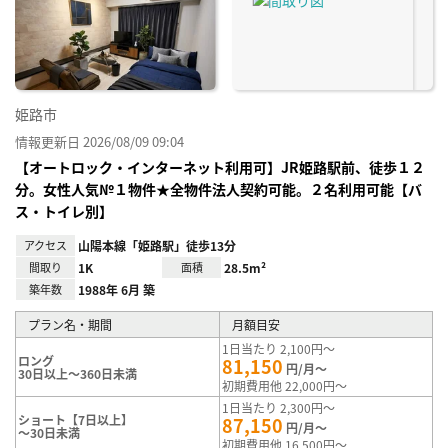
姫路市
情報更新日 2026/08/09 09:04
【オートロック・インターネット利用可】JR姫路駅前、徒歩１２
分。女性人気№１物件★全物件法人契約可能。２名利用可能【バ
ス・トイレ別】
アクセス
山陽本線「姫路駅」徒歩13分
間取り
1K
面積
28.5m²
築年数
1988年 6月 築
プラン名・期間
月額目安
1日当たり 2,100円～
ロング
81,150
円/月～
30日以上～360日未満
初期費用他 22,000円～
1日当たり 2,300円～
ショート【7日以上】
87,150
円/月～
～30日未満
初期費用他 16,500円～