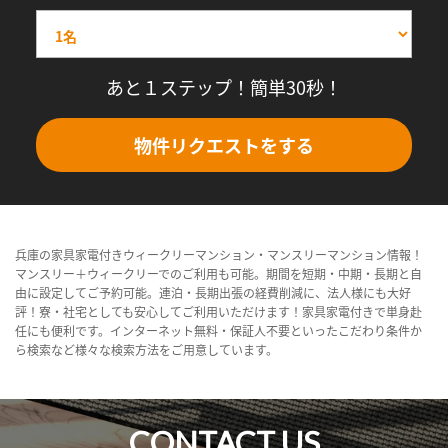
あと１ステップ！簡単30秒！
物件リクエストをする
兵庫の家具家電付きウィークリーマンション・マンスリーマンション情報！
マンスリー＋ウィークリーでのご利用も可能。期間を短期・中期・長期と自
由に設定してご予約可能。連泊・長期出張の経費削減に、法人様にも大好
評！寮・社宅としても安心してご利用いただけます！家具家電付きで単身赴
任にも便利です。インターネット無料・保証人不要といったこだわり条件か
ら検索など様々な検索方法をご用意しています。
CONTACT US