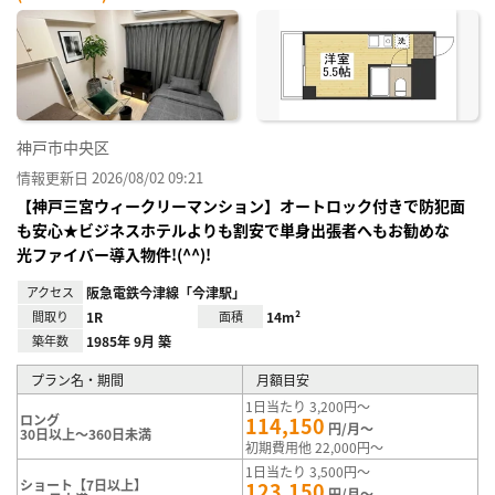
神戸市中央区
情報更新日 2026/08/02 09:21
【神戸三宮ウィークリーマンション】オートロック付きで防犯面
も安心★ビジネスホテルよりも割安で単身出張者へもお勧めな
光ファイバー導入物件!(^^)!
アクセス
阪急電鉄今津線「今津駅」
間取り
1R
面積
14m²
築年数
1985年 9月 築
プラン名・期間
月額目安
1日当たり 3,200円～
ロング
114,150
円/月～
30日以上～360日未満
初期費用他 22,000円～
1日当たり 3,500円～
ショート【7日以上】
123,150
円/月～