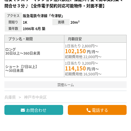
問合せ３分♪【全件電子契約対応可能物件・対面不要】
アクセス
阪急電鉄今津線「今津駅」
間取り
1K
面積
20m²
築年数
1996年 6月 築
プラン名・期間
月額目安
1日当たり 2,800円～
ロング
102,150
円/月～
30日以上～360日未満
初期費用他 22,000円～
1日当たり 3,200円～
ショート【7日以上】
114,150
円/月～
～30日未満
初期費用他 16,500円～
禁煙ルーム
兵庫県
神戸市中央区
お問合わせ
電話する