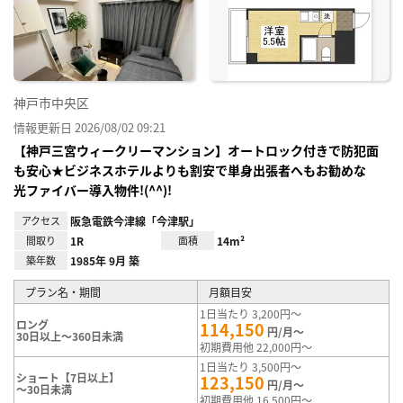
神戸市中央区
情報更新日 2026/08/02 09:21
【神戸三宮ウィークリーマンション】オートロック付きで防犯面
も安心★ビジネスホテルよりも割安で単身出張者へもお勧めな
光ファイバー導入物件!(^^)!
アクセス
阪急電鉄今津線「今津駅」
間取り
1R
面積
14m²
築年数
1985年 9月 築
プラン名・期間
月額目安
1日当たり 3,200円～
ロング
114,150
円/月～
30日以上～360日未満
初期費用他 22,000円～
1日当たり 3,500円～
ショート【7日以上】
123,150
円/月～
～30日未満
初期費用他 16,500円～