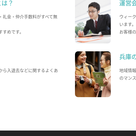
とは？
運営
・礼金・仲介手数料がすべて無
ウィー
います
すすめです。
お客様
兵庫
から入退去などに関するよくあ
地域情
のマン