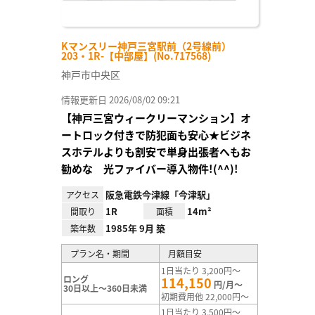
Kマンスリー神戸三宮駅前（2号線前）
203・1R-【中部屋】(No.717568)
神戸市中央区
情報更新日 2026/08/02 09:21
【神戸三宮ウィークリーマンション】オ
ートロック付きで防犯面も安心★ビジネ
スホテルよりも割安で単身出張者へもお
勧めな 光ファイバー導入物件!(^^)!
阪急電鉄今津線「今津駅」
アクセス
1R
14m²
間取り
面積
1985年 9月 築
築年数
プラン名・期間
月額目安
1日当たり 3,200円～
ロング
114,150
円/月～
30日以上～360日未満
初期費用他 22,000円～
1日当たり 3,500円～