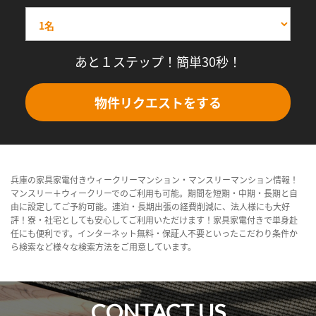
あと１ステップ！簡単30秒！
物件リクエストをする
兵庫の家具家電付きウィークリーマンション・マンスリーマンション情報！
マンスリー＋ウィークリーでのご利用も可能。期間を短期・中期・長期と自
由に設定してご予約可能。連泊・長期出張の経費削減に、法人様にも大好
評！寮・社宅としても安心してご利用いただけます！家具家電付きで単身赴
任にも便利です。インターネット無料・保証人不要といったこだわり条件か
ら検索など様々な検索方法をご用意しています。
CONTACT US