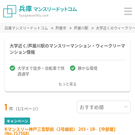
兵庫マンスリードットコム
芦屋市
芦屋川駅
大学近くのウィークリ
大学近く/芦屋川駅のマンスリーマンション・ウィークリーマ
ンション情報
大学まで徒歩・自転車で快
静かな環境
適通学
もっと見る
1
件（1/1ページ）
キャンペーン
Kマンスリー神戸三宮駅前（2号線前） 203・1R-【中部屋】
(No.717568)