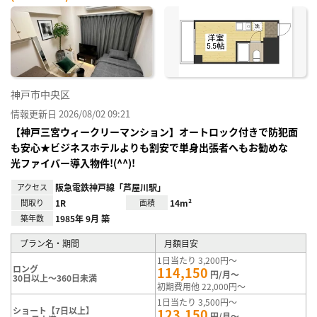
神戸市中央区
情報更新日 2026/08/02 09:21
【神戸三宮ウィークリーマンション】オートロック付きで防犯面
も安心★ビジネスホテルよりも割安で単身出張者へもお勧めな
光ファイバー導入物件!(^^)!
アクセス
阪急電鉄神戸線「芦屋川駅」
間取り
1R
面積
14m²
築年数
1985年 9月 築
プラン名・期間
月額目安
1日当たり 3,200円～
ロング
114,150
円/月～
30日以上～360日未満
初期費用他 22,000円～
1日当たり 3,500円～
ショート【7日以上】
123,150
円/月～