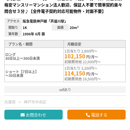
格安マンスリーマンション法人歓迎、保証人不要で簡単契約楽々
問合せ３分♪【全件電子契約対応可能物件・対面不要】
アクセス
阪急電鉄神戸線「芦屋川駅」
間取り
1K
面積
20m²
築年数
1996年 6月 築
プラン名・期間
月額目安
1日当たり 2,800円～
ロング
102,150
円/月～
30日以上～360日未満
初期費用他 22,000円～
1日当たり 3,200円～
ショート【7日以上】
114,150
円/月～
～30日未満
初期費用他 16,500円～
wifiあり
兵庫県
神戸市中央区
お問合わせ
電話する