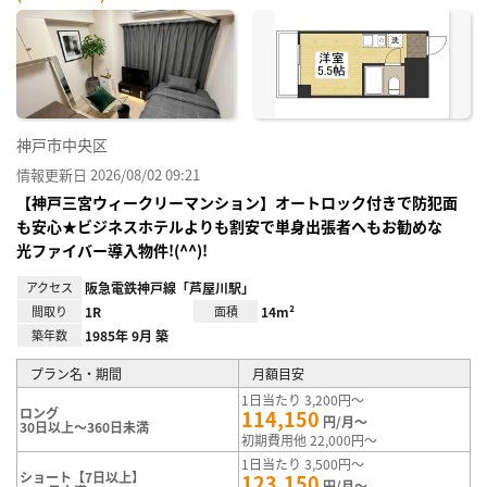
神戸市中央区
情報更新日 2026/08/02 09:21
【神戸三宮ウィークリーマンション】オートロック付きで防犯面
も安心★ビジネスホテルよりも割安で単身出張者へもお勧めな
光ファイバー導入物件!(^^)!
アクセス
阪急電鉄神戸線「芦屋川駅」
間取り
1R
面積
14m²
築年数
1985年 9月 築
プラン名・期間
月額目安
1日当たり 3,200円～
ロング
114,150
円/月～
30日以上～360日未満
初期費用他 22,000円～
1日当たり 3,500円～
ショート【7日以上】
123,150
円/月～