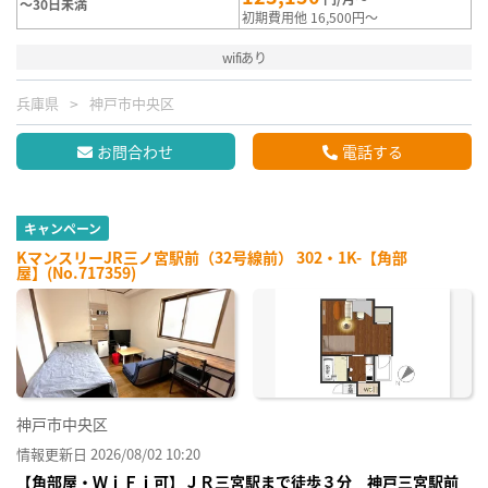
～30日未満
初期費用他 16,500円～
wifiあり
兵庫県
神戸市中央区
お問合わせ
電話する
キャンペーン
KマンスリーJR三ノ宮駅前（32号線前） 302・1K-【角部
屋】(No.717359)
神戸市中央区
情報更新日 2026/08/02 10:20
【角部屋・ＷｉＦｉ可】ＪＲ三宮駅まで徒歩３分 神戸三宮駅前