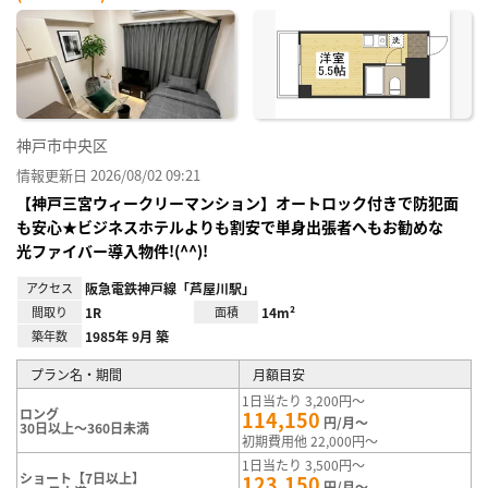
神戸市中央区
情報更新日 2026/08/02 09:21
【神戸三宮ウィークリーマンション】オートロック付きで防犯面
も安心★ビジネスホテルよりも割安で単身出張者へもお勧めな
光ファイバー導入物件!(^^)!
アクセス
阪急電鉄神戸線「芦屋川駅」
間取り
1R
面積
14m²
築年数
1985年 9月 築
プラン名・期間
月額目安
1日当たり 3,200円～
ロング
114,150
円/月～
30日以上～360日未満
初期費用他 22,000円～
1日当たり 3,500円～
ショート【7日以上】
123,150
円/月～