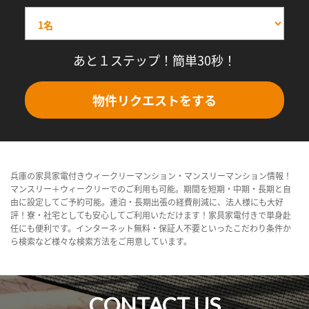
あと１ステップ！簡単30秒！
物件リクエストをする
兵庫の家具家電付きウィークリーマンション・マンスリーマンション情報！
マンスリー＋ウィークリーでのご利用も可能。期間を短期・中期・長期と自
由に設定してご予約可能。連泊・長期出張の経費削減に、法人様にも大好
評！寮・社宅としても安心してご利用いただけます！家具家電付きで単身赴
任にも便利です。インターネット無料・保証人不要といったこだわり条件か
ら検索など様々な検索方法をご用意しています。
CONTACT US