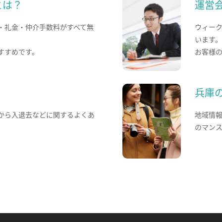
とは？
運営
・礼金・仲介手数料がすべて無
ウィー
います
すすめです。
お客様
兵庫
から入退去などに関するよくあ
地域情
のマン