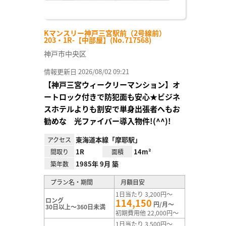
Kマンスリー神戸三宮駅前（2号線前）
203・1R-【中部屋】(No.717568)
神戸市中央区
情報更新日 2026/08/02 09:21
【神戸三宮ウィークリーマンション】オ
ートロック付きで防犯面も安心★ビジネ
スホテルよりも割安で単身出張者へもお
勧めな 光ファイバー導入物件!(^^)!
東海道本線「摩耶駅」
アクセス
1R
14m²
間取り
面積
1985年 9月 築
築年数
プラン名・期間
月額目安
1日当たり 3,200円～
ロング
114,150
円/月～
30日以上～360日未満
初期費用他 22,000円～
1日当たり 3,500円～