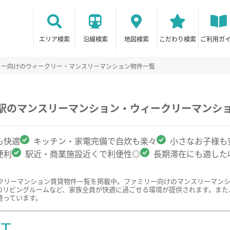
エリア検索
沿線検索
地図検索
こだわり検索
ご利用ガ
リー向けのウィークリー・マンスリーマンション物件一覧
耶駅のマンスリーマンション・ウィークリーマンシ
も快適
キッチン・家電完備で自炊も楽々
小さなお子様も
便利
駅近・商業施設近くで利便性◎
長期滞在にも適した
クリーマンション賃貸物件一覧を掲載中。ファミリー向けのマンスリーマン
のリビングルームなど、家族全員が快適に過ごせる環境が提供されます。また
整っています。
ST