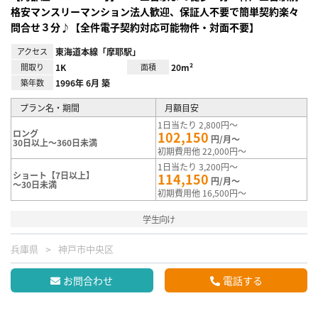
格安マンスリーマンション法人歓迎、保証人不要で簡単契約楽々
問合せ３分♪【全件電子契約対応可能物件・対面不要】
アクセス
東海道本線「摩耶駅」
間取り
1K
面積
20m²
築年数
1996年 6月 築
プラン名・期間
月額目安
1日当たり 2,800円～
ロング
102,150
円/月～
30日以上～360日未満
初期費用他 22,000円～
1日当たり 3,200円～
ショート【7日以上】
114,150
円/月～
～30日未満
初期費用他 16,500円～
学生向け
兵庫県
神戸市中央区
お問合わせ
電話する