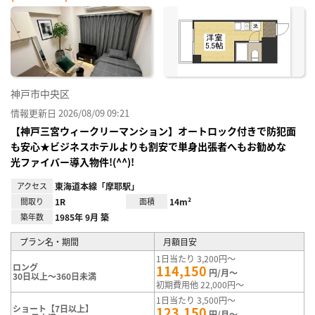
神戸市中央区
情報更新日 2026/08/09 09:21
【神戸三宮ウィークリーマンション】オートロック付きで防犯面
も安心★ビジネスホテルよりも割安で単身出張者へもお勧めな
光ファイバー導入物件!(^^)!
アクセス
東海道本線「摩耶駅」
間取り
1R
面積
14m²
築年数
1985年 9月 築
プラン名・期間
月額目安
1日当たり 3,200円～
ロング
114,150
円/月～
30日以上～360日未満
初期費用他 22,000円～
1日当たり 3,500円～
ショート【7日以上】
123,150
円/月～