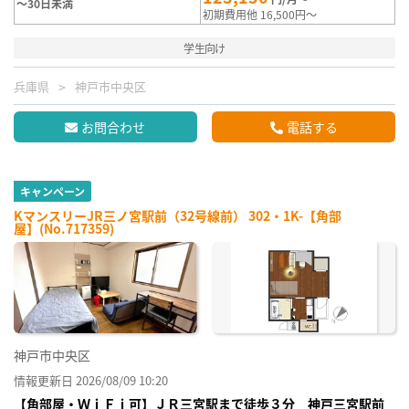
～30日未満
初期費用他 16,500円～
学生向け
兵庫県
神戸市中央区
お問合わせ
電話する
キャンペーン
KマンスリーJR三ノ宮駅前（32号線前） 302・1K-【角部
屋】(No.717359)
神戸市中央区
情報更新日 2026/08/09 10:20
【角部屋・ＷｉＦｉ可】ＪＲ三宮駅まで徒歩３分 神戸三宮駅前