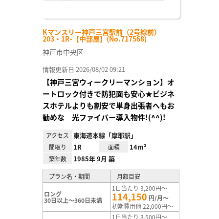
Kマンスリー神戸三宮駅前（2号線前）
203・1R-【中部屋】(No.717568)
神戸市中央区
情報更新日 2026/08/02 09:21
【神戸三宮ウィークリーマンション】オ
ートロック付きで防犯面も安心★ビジネ
スホテルよりも割安で単身出張者へもお
勧めな 光ファイバー導入物件!(^^)!
東海道本線「摩耶駅」
アクセス
1R
14m²
間取り
面積
1985年 9月 築
築年数
プラン名・期間
月額目安
1日当たり 3,200円～
ロング
114,150
円/月～
30日以上～360日未満
初期費用他 22,000円～
1日当たり 3,500円～