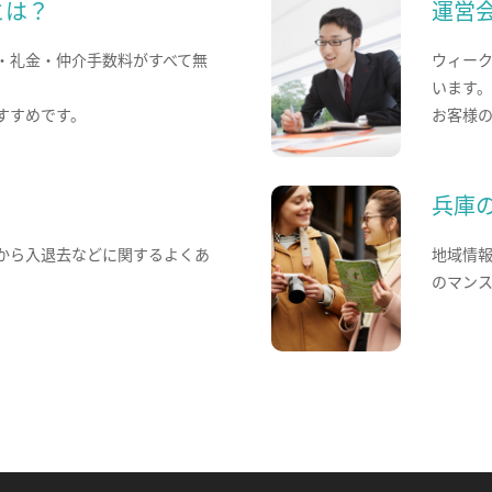
とは？
運営
・礼金・仲介手数料がすべて無
ウィー
います
すすめです。
お客様
兵庫
から入退去などに関するよくあ
地域情
のマン