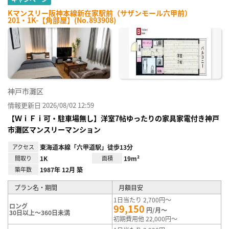
Kマンスリー阪神本線新在家駅前（サザンモール六甲前）
201・1K-【角部屋】(No.893908)
神戸市灘区
情報更新日 2026/08/02 12:59
【ＷｉＦｉ可・駐車場無し】洋室7帖ゆったりの家具家電付き神戸
市灘区マンスリーマンション
アクセス
東海道本線「六甲道駅」徒歩13分
間取り
1K
面積
19m²
築年数
1987年 12月 築
プラン名・期間
月額目安
1日当たり 2,700円～
ロング
99,150
円/月～
30日以上～360日未満
初期費用他 22,000円～