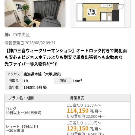
神戸市中央区
情報更新日 2026/08/02 09:21
【神戸三宮ウィークリーマンション】オートロック付きで防犯面
も安心★ビジネスホテルよりも割安で単身出張者へもお勧めな
光ファイバー導入物件!(^^)!
アクセス
東海道本線「六甲道駅」
間取り
1R
面積
14m²
築年数
1985年 9月 築
プラン名・期間
月額目安
1日当たり 3,200円～
ロング
114,150
円/月～
30日以上～360日未満
初期費用他 22,000円～
1日当たり 3,500円～
ショート【7日以上】
123,150
円/月～
～30日未満
初期費用他 16,500円～