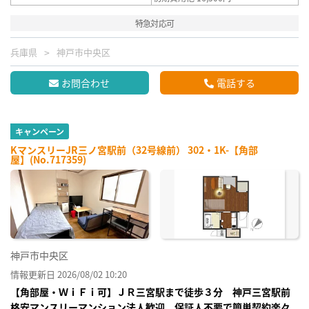
特急対応可
兵庫県
神戸市中央区
お問合わせ
電話する
キャンペーン
KマンスリーJR三ノ宮駅前（32号線前） 302・1K-【角部
屋】(No.717359)
神戸市中央区
情報更新日 2026/08/02 10:20
【角部屋・ＷｉＦｉ可】ＪＲ三宮駅まで徒歩３分 神戸三宮駅前
格安マンスリーマンション法人歓迎、保証人不要で簡単契約楽々