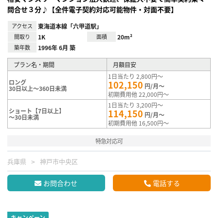
問合せ３分♪【全件電子契約対応可能物件・対面不要】
アクセス
東海道本線「六甲道駅」
間取り
1K
面積
20m²
築年数
1996年 6月 築
プラン名・期間
月額目安
1日当たり 2,800円～
ロング
102,150
円/月～
30日以上～360日未満
初期費用他 22,000円～
1日当たり 3,200円～
ショート【7日以上】
114,150
円/月～
～30日未満
初期費用他 16,500円～
特急対応可
兵庫県
神戸市中央区
お問合わせ
電話する
キャンペーン