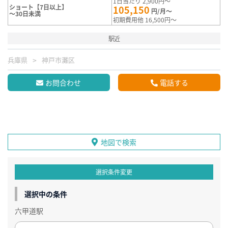
1日当たり 2,900円～
ショート【7日以上】
105,150
円/月～
～30日未満
初期費用他 16,500円～
駅近
兵庫県
神戸市灘区
お問合わせ
電話する
地図で検索
選択条件変更
選択中の条件
六甲道駅