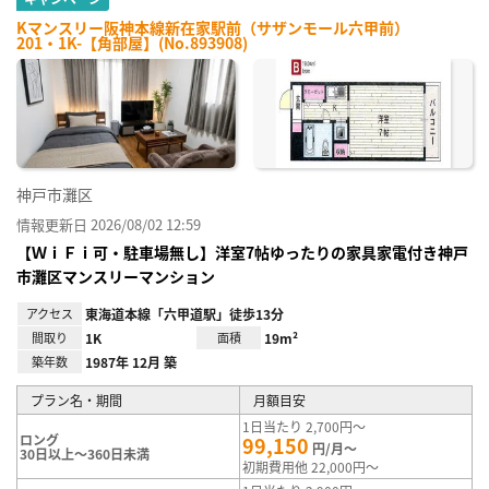
Kマンスリー阪神本線新在家駅前（サザンモール六甲前）
201・1K-【角部屋】(No.893908)
神戸市灘区
情報更新日 2026/08/02 12:59
【ＷｉＦｉ可・駐車場無し】洋室7帖ゆったりの家具家電付き神戸
市灘区マンスリーマンション
アクセス
東海道本線「六甲道駅」徒歩13分
間取り
1K
面積
19m²
築年数
1987年 12月 築
プラン名・期間
月額目安
1日当たり 2,700円～
ロング
99,150
円/月～
30日以上～360日未満
初期費用他 22,000円～