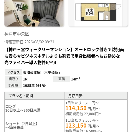
神戸市中央区
情報更新日 2026/08/02 09:21
【神戸三宮ウィークリーマンション】オートロック付きで防犯面
も安心★ビジネスホテルよりも割安で単身出張者へもお勧めな
光ファイバー導入物件!(^^)!
アクセス
東海道本線「六甲道駅」
間取り
1R
面積
14m²
築年数
1985年 9月 築
プラン名・期間
月額目安
1日当たり 3,200円～
ロング
114,150
円/月～
30日以上～360日未満
初期費用他 22,000円～
1日当たり 3,500円～
ショート【7日以上】
123,150
円/月～
～30日未満
初期費用他 16,500円～