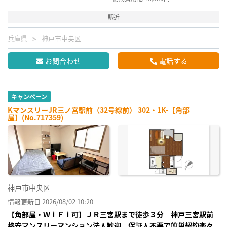
駅近
兵庫県
神戸市中央区
お問合わせ
電話する
キャンペーン
KマンスリーJR三ノ宮駅前（32号線前） 302・1K-【角部
屋】(No.717359)
神戸市中央区
情報更新日 2026/08/02 10:20
【角部屋・ＷｉＦｉ可】ＪＲ三宮駅まで徒歩３分 神戸三宮駅前
格安マンスリーマンション法人歓迎、保証人不要で簡単契約楽々