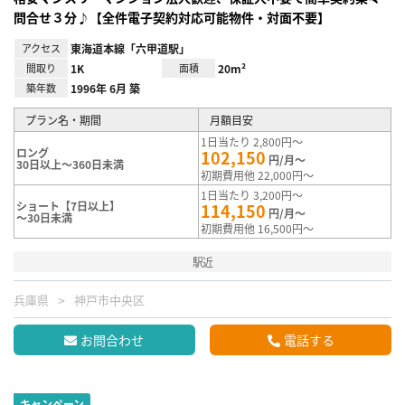
問合せ３分♪【全件電子契約対応可能物件・対面不要】
アクセス
東海道本線「六甲道駅」
間取り
1K
面積
20m²
築年数
1996年 6月 築
プラン名・期間
月額目安
1日当たり 2,800円～
ロング
102,150
円/月～
30日以上～360日未満
初期費用他 22,000円～
1日当たり 3,200円～
ショート【7日以上】
114,150
円/月～
～30日未満
初期費用他 16,500円～
駅近
兵庫県
神戸市中央区
お問合わせ
電話する
キャンペーン