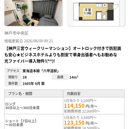
神戸市中央区
情報更新日 2026/08/09 09:21
【神戸三宮ウィークリーマンション】オートロック付きで防犯面
も安心★ビジネスホテルよりも割安で単身出張者へもお勧めな
光ファイバー導入物件!(^^)!
アクセス
東海道本線「六甲道駅」
間取り
1R
面積
14m²
築年数
1985年 9月 築
プラン名・期間
月額目安
1日当たり 3,200円～
ロング
114,150
円/月～
30日以上～360日未満
初期費用他 22,000円～
1日当たり 3,500円～
ショート【7日以上】
123,150
円/月～
～30日未満
初期費用他 16,500円～