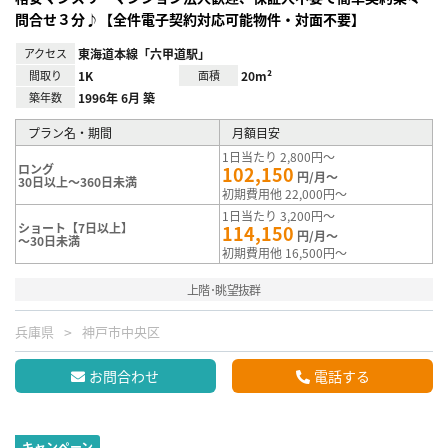
問合せ３分♪【全件電子契約対応可能物件・対面不要】
アクセス
東海道本線「六甲道駅」
間取り
1K
面積
20m²
築年数
1996年 6月 築
プラン名・期間
月額目安
1日当たり 2,800円～
ロング
102,150
円/月～
30日以上～360日未満
初期費用他 22,000円～
1日当たり 3,200円～
ショート【7日以上】
114,150
円/月～
～30日未満
初期費用他 16,500円～
上階･眺望抜群
兵庫県
神戸市中央区
お問合わせ
電話する
キャンペーン