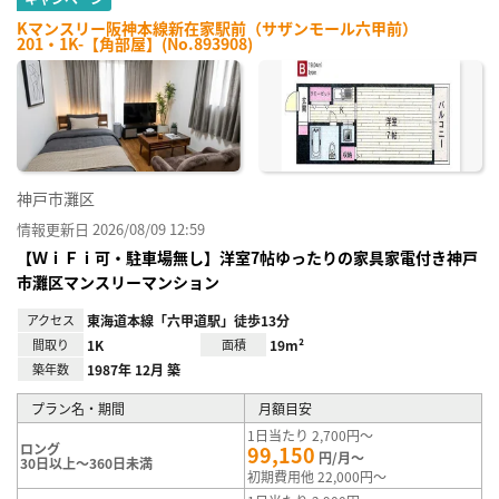
Kマンスリー阪神本線新在家駅前（サザンモール六甲前）
201・1K-【角部屋】(No.893908)
神戸市灘区
情報更新日 2026/08/09 12:59
【ＷｉＦｉ可・駐車場無し】洋室7帖ゆったりの家具家電付き神戸
市灘区マンスリーマンション
アクセス
東海道本線「六甲道駅」徒歩13分
間取り
1K
面積
19m²
築年数
1987年 12月 築
プラン名・期間
月額目安
1日当たり 2,700円～
ロング
99,150
円/月～
30日以上～360日未満
初期費用他 22,000円～