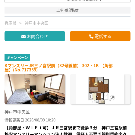
上階･眺望抜群
兵庫県
神戸市中央区
お問合わせ
電話する
キャンペーン
KマンスリーJR三ノ宮駅前（32号線前） 302・1K-【角部
屋】(No.717359)
神戸市中央区
情報更新日 2026/08/09 10:20
【角部屋・ＷｉＦｉ可】ＪＲ三宮駅まで徒歩３分 神戸三宮駅前
格安マンスリーマンション法人歓迎、保証人不要で簡単契約楽々