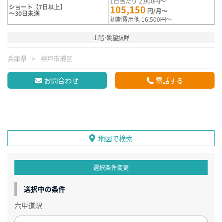
1日当たり 2,900円～
ショート【7日以上】
105,150
円/月～
～30日未満
初期費用他 16,500円～
上階･眺望抜群
兵庫県
神戸市灘区
お問合わせ
電話する
地図で検索
選択条件変更
選択中の条件
六甲道駅