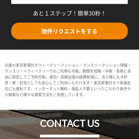
あと１ステップ！簡単30秒！
物件リクエストをする
兵庫の家具家電付きウィークリーマンション・マンスリーマンション情報！
マンスリー＋ウィークリーでのご利用も可能。期間を短期・中期・長期と自
由に設定してご予約可能。連泊・長期出張の経費削減に、法人様にも大好
評！寮・社宅としても安心してご利用いただけます！家具家電付きで単身赴
任にも便利です。インターネット無料・保証人不要といったこだわり条件か
ら検索など様々な検索方法をご用意しています。
CONTACT US