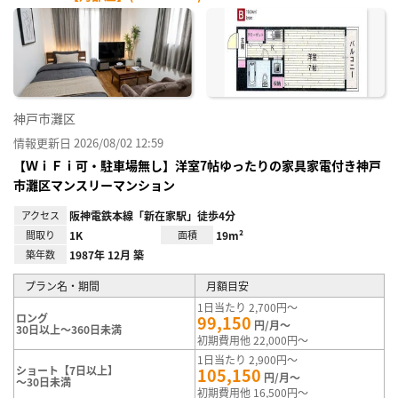
神戸市灘区
情報更新日 2026/08/02 12:59
【ＷｉＦｉ可・駐車場無し】洋室7帖ゆったりの家具家電付き神戸
市灘区マンスリーマンション
アクセス
阪神電鉄本線「新在家駅」徒歩4分
間取り
1K
面積
19m²
築年数
1987年 12月 築
プラン名・期間
月額目安
1日当たり 2,700円～
ロング
99,150
円/月～
30日以上～360日未満
初期費用他 22,000円～
1日当たり 2,900円～
ショート【7日以上】
105,150
円/月～
～30日未満
初期費用他 16,500円～