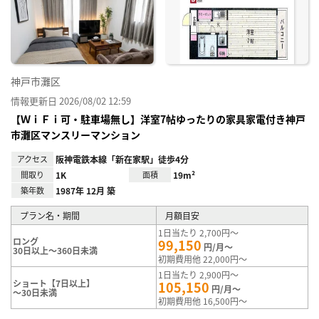
神戸市灘区
情報更新日 2026/08/02 12:59
【ＷｉＦｉ可・駐車場無し】洋室7帖ゆったりの家具家電付き神戸
市灘区マンスリーマンション
アクセス
阪神電鉄本線「新在家駅」徒歩4分
間取り
1K
面積
19m²
築年数
1987年 12月 築
プラン名・期間
月額目安
1日当たり 2,700円～
ロング
99,150
円/月～
30日以上～360日未満
初期費用他 22,000円～
1日当たり 2,900円～
ショート【7日以上】
105,150
円/月～
～30日未満
初期費用他 16,500円～