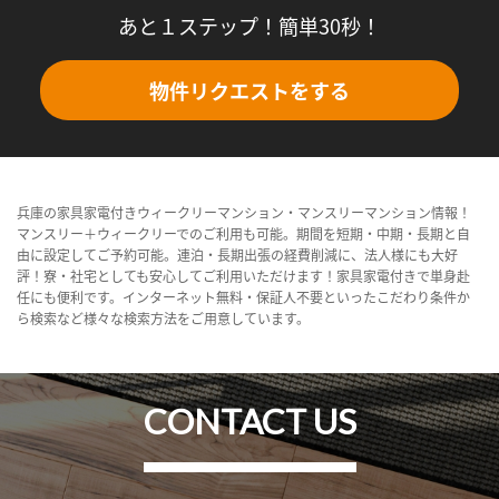
あと１ステップ！簡単30秒！
物件リクエストをする
兵庫の家具家電付きウィークリーマンション・マンスリーマンション情報！
マンスリー＋ウィークリーでのご利用も可能。期間を短期・中期・長期と自
由に設定してご予約可能。連泊・長期出張の経費削減に、法人様にも大好
評！寮・社宅としても安心してご利用いただけます！家具家電付きで単身赴
任にも便利です。インターネット無料・保証人不要といったこだわり条件か
ら検索など様々な検索方法をご用意しています。
CONTACT US