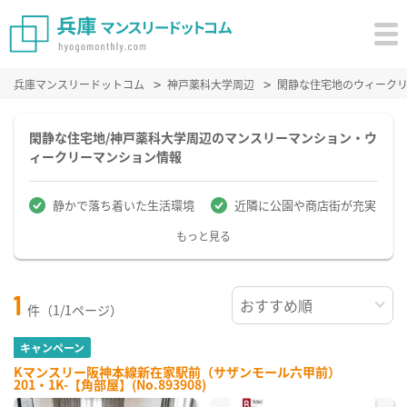
兵庫マンスリードットコム
神戸薬科大学周辺
閑静な住宅地のウィーク
閑静な住宅地/神戸薬科大学周辺のマンスリーマンション・ウ
ィークリーマンション情報
静かで落ち着いた生活環境
近隣に公園や商店街が充実
もっと見る
1
件（1/1ページ）
キャンペーン
Kマンスリー阪神本線新在家駅前（サザンモール六甲前）
201・1K-【角部屋】(No.893908)