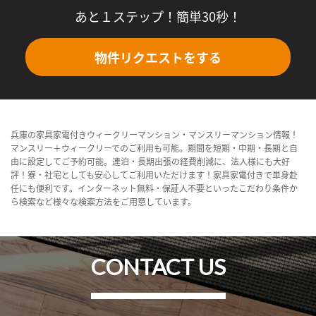
あと１ステップ！簡単30秒！
物件リクエストをする
兵庫の家具家電付きウィークリーマンション・マンスリーマンション情報！
マンスリー＋ウィークリーでのご利用も可能。期間を短期・中期・長期と自
由に設定してご予約可能。連泊・長期出張の経費削減に、法人様にも大好
評！寮・社宅としても安心してご利用いただけます！家具家電付きで単身赴
任にも便利です。インターネット無料・保証人不要といったこだわり条件か
ら検索など様々な検索方法をご用意しています。
CONTACT US