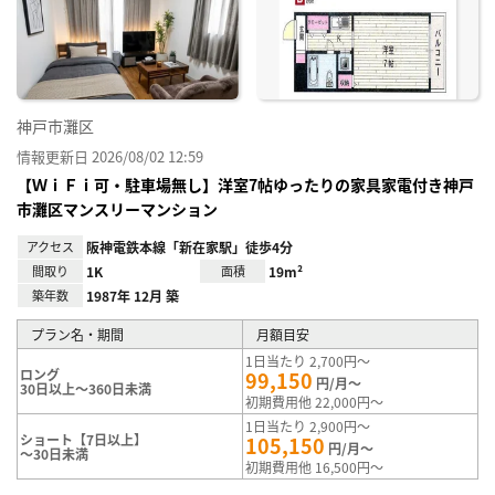
神戸市灘区
情報更新日 2026/08/02 12:59
【ＷｉＦｉ可・駐車場無し】洋室7帖ゆったりの家具家電付き神戸
市灘区マンスリーマンション
アクセス
阪神電鉄本線「新在家駅」徒歩4分
間取り
1K
面積
19m²
築年数
1987年 12月 築
プラン名・期間
月額目安
1日当たり 2,700円～
ロング
99,150
円/月～
30日以上～360日未満
初期費用他 22,000円～
1日当たり 2,900円～
ショート【7日以上】
105,150
円/月～
～30日未満
初期費用他 16,500円～