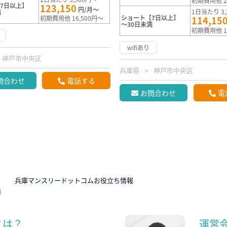
初期費用他 2
7日以上】
123,150
円/月～
1日当たり 3,
満
ショート【7日以上】
初期費用他 16,500円～
114,15
～30日未満
初期費用他 1
wifiあり
神戸市中央区
兵庫県
神戸市中央区
問合わせ
電話する
お問合わせ
電
N
兵庫マンスリードットコムお役立ち情報
とは？
運営