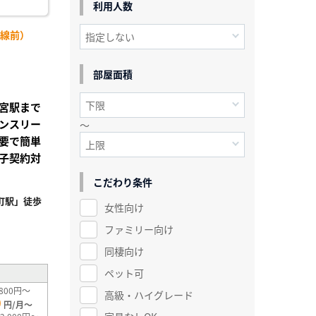
利用人数
号線前）
部屋面積
宮駅まで
ンスリー
～
要で簡単
子契約対
こだわり条件
町駅」徒歩
女性向け
ファミリー向け
²
同棲向け
ペット可
800円～
高級・ハイグレード
0
円/月～