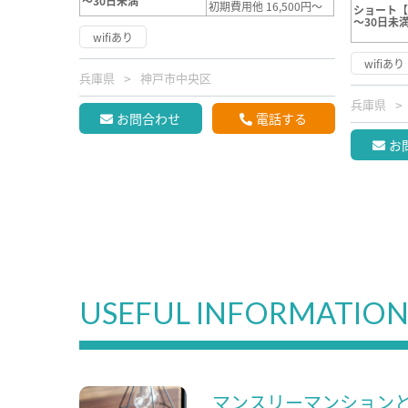
～30日未満
初期費用他 16,500円～
ショート【
～30日未
wifiあり
wifiあり
兵庫県
神戸市中央区
兵庫県
お問合わせ
電話する
お
USEFUL INFORMATIO
マンスリーマンション