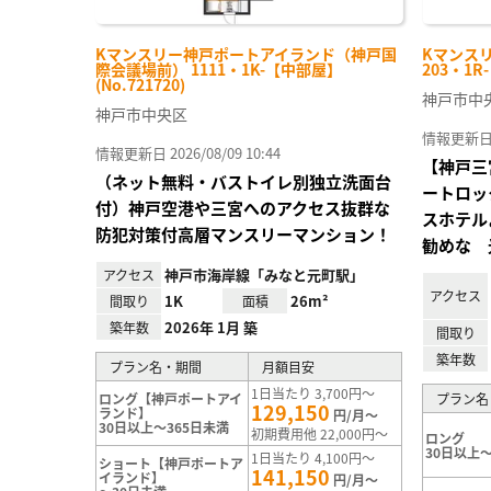
Kマンスリー神戸ポートアイランド（神戸国
Kマンス
際会議場前） 1111・1K-【中部屋】
203・1R
(No.721720)
神戸市中
神戸市中央区
情報更新日 20
情報更新日 2026/08/09 10:44
【神戸三
（ネット無料・バストイレ別独立洗面台
ートロッ
付）神戸空港や三宮へのアクセス抜群な
スホテル
防犯対策付高層マンスリーマンション！
勧めな 
神戸市海岸線「みなと元町駅」
アクセス
アクセス
1K
26m²
間取り
面積
2026年 1月 築
築年数
間取り
築年数
プラン名・期間
月額目安
1日当たり 3,700円～
ロング【神戸ポートアイ
プラン名
129,150
ランド】
円/月～
30日以上～365日未満
初期費用他 22,000円～
ロング
30日以上～
1日当たり 4,100円～
ショート【神戸ポートア
141,150
イランド】
円/月～