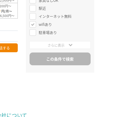
家具なしOK
2,000円～
200円～
駅近
0
円/月～
6,500円～
インターネット無料
wifiあり
駐車場あり
さらに表示
話する
会社について