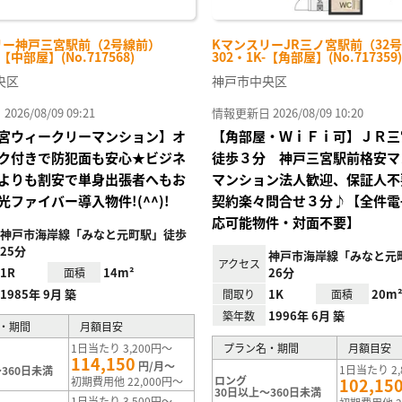
リー神戸三宮駅前（2号線前）
KマンスリーJR三ノ宮駅前（32
-【中部屋】(No.717568)
302・1K-【角部屋】(No.717359)
央区
神戸市中央区
26/08/09 09:21
情報更新日 2026/08/09 10:20
宮ウィークリーマンション】オ
【角部屋・ＷｉＦｉ可】ＪＲ三
ク付きで防犯面も安心★ビジネ
徒歩３分 神戸三宮駅前格安マ
よりも割安で単身出張者へもお
マンション法人歓迎、保証人不
光ファイバー導入物件!(^^)!
契約楽々問合せ３分♪【全件電
応可能物件・対面不要】
神戸市海岸線「みなと元町駅」徒歩
25分
神戸市海岸線「みなと元
アクセス
1R
14m²
26分
面積
1985年 9月 築
1K
20m
間取り
面積
1996年 6月 築
築年数
・期間
月額目安
1日当たり 3,200円～
プラン名・期間
月額目安
114,150
円/月～
1日当たり 2,
360日未満
ロング
初期費用他 22,000円～
102,15
30日以上～360日未満
1日当たり 3,500円～