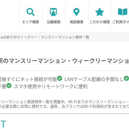
エリア検索
沿線検索
地図検索
こだわり検索
ご利用ガ
wifiありのウィークリー・マンスリーマンション物件一覧
元町駅のマンスリーマンション・ウィークリーマンシ
居後すぐにネット接続が可能
LANケーブル配線の手間なし
不要
スマホ使用やリモートワークに便利
ークリーマンション賃貸物件一覧を掲載中。Wi-Fiありのマンスリーマンショ
必要な際に非常に便利です。通常、当プランではWi-Fi利用料が含まれてお
ST