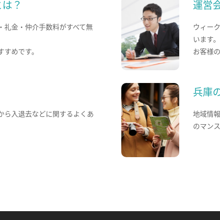
とは？
運営
・礼金・仲介手数料がすべて無
ウィー
います
すすめです。
お客様
兵庫
から入退去などに関するよくあ
地域情
のマン