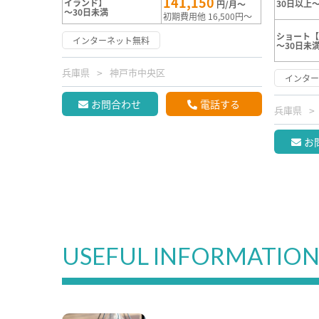
141,150
イランド】
30日以上～
円/月～
～30日未満
初期費用他 16,500円～
ショート【
インターネット無料
～30日未
兵庫県
神戸市中央区
インタ
お問合わせ
電話する
兵庫県
お
USEFUL INFORMATIO