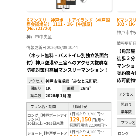
Kマンスリー神戸ポートアイランド（神戸国
Kマンス
際会議場前） 1111・1K-【中部屋】
302・1K
(No.721720)
神戸市中
神戸市中央区
情報更新日 20
情報更新日 2026/08/09 10:44
【角部屋
（ネット無料・バストイレ別独立洗面台
徒歩３分
付）神戸空港や三宮へのアクセス抜群な
マンショ
防犯対策付高層マンスリーマンション！
契約楽々
応可能物
神戸市海岸線「みなと元町駅」
アクセス
1K
26m²
間取り
面積
アクセス
2026年 1月 築
築年数
間取り
プラン名・期間
月額目安
築年数
1日当たり 3,700円～
ロング【神戸ポートアイ
129,150
ランド】
円/月～
プラン名
30日以上～365日未満
初期費用他 22,000円～
1日当たり 4,100円～
ショート【神戸ポートア
ロング