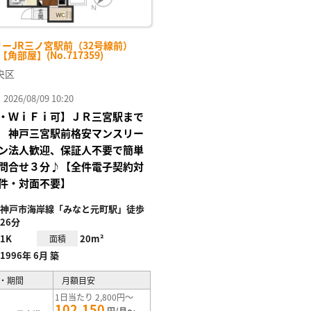
リーJR三ノ宮駅前（32号線前）
-【角部屋】(No.717359)
央区
26/08/09 10:20
・ＷｉＦｉ可】ＪＲ三宮駅まで
 神戸三宮駅前格安マンスリー
ン法人歓迎、保証人不要で簡単
問合せ３分♪【全件電子契約対
件・対面不要】
神戸市海岸線「みなと元町駅」徒歩
26分
1K
20m²
面積
1996年 6月 築
・期間
月額目安
1日当たり 2,800円～
102,150
円/月～