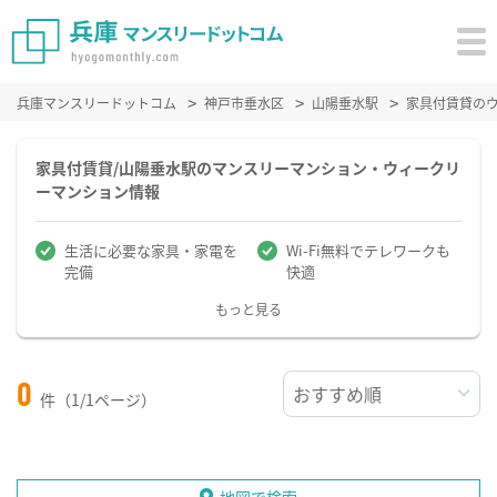
兵庫マンスリードットコム
神戸市垂水区
山陽垂水駅
家具付賃貸の
家具付賃貸/山陽垂水駅のマンスリーマンション・ウィークリ
ーマンション情報
生活に必要な家具・家電を
Wi-Fi無料でテレワークも
完備
快適
もっと見る
0
件（1/1ページ）