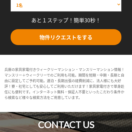
あと１ステップ！簡単30秒！
物件リクエストをする
兵庫の家具家電付きウィークリーマンション・マンスリーマンション情報！
マンスリー＋ウィークリーでのご利用も可能。期間を短期・中期・長期と自
由に設定してご予約可能。連泊・長期出張の経費削減に、法人様にも大好
評！寮・社宅としても安心してご利用いただけます！家具家電付きで単身赴
任にも便利です。インターネット無料・保証人不要といったこだわり条件か
ら検索など様々な検索方法をご用意しています。
CONTACT US