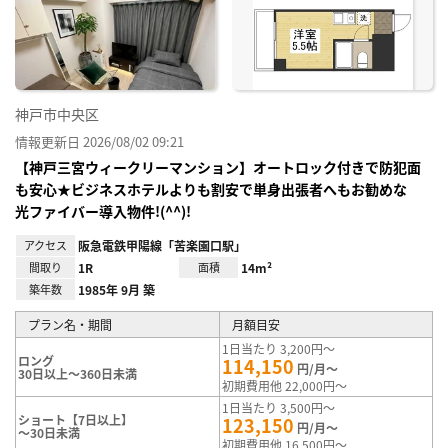
神戸市中央区
情報更新日 2026/08/02 09:21
【神戸三宮ウィークリーマンション】オートロック付きで防犯面
も安心★ビジネスホテルよりも割安で単身出張者へもお勧めな
光ファイバー導入物件!(^^)!
アクセス
阪急電鉄甲陽線「苦楽園口駅」
間取り
1R
面積
14m²
築年数
1985年 9月 築
プラン名・期間
月額目安
1日当たり 3,200円～
ロング
114,150
円/月～
30日以上～360日未満
初期費用他 22,000円～
1日当たり 3,500円～
ショート【7日以上】
123,150
円/月～
～30日未満
初期費用他 16,500円～