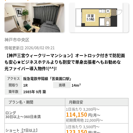
神戸市中央区
情報更新日 2026/08/02 09:21
【神戸三宮ウィークリーマンション】オートロック付きで防犯面
も安心★ビジネスホテルよりも割安で単身出張者へもお勧めな
光ファイバー導入物件!(^^)!
アクセス
阪急電鉄甲陽線「苦楽園口駅」
間取り
1R
面積
14m²
築年数
1985年 9月 築
プラン名・期間
月額目安
1日当たり 3,200円～
ロング
114,150
円/月～
30日以上～360日未満
初期費用他 22,000円～
1日当たり 3,500円～
ショート【7日以上】
123,150
円/月～