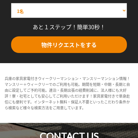
あと１ステップ！簡単30秒！
物件リクエストをする
兵庫の家具家電付きウィークリーマンション・マンスリーマンション情報！
マンスリー＋ウィークリーでのご利用も可能。期間を短期・中期・長期と自
由に設定してご予約可能。連泊・長期出張の経費削減に、法人様にも大好
評！寮・社宅としても安心してご利用いただけます！家具家電付きで単身赴
任にも便利です。インターネット無料・保証人不要といったこだわり条件か
ら検索など様々な検索方法をご用意しています。
CONTACT US