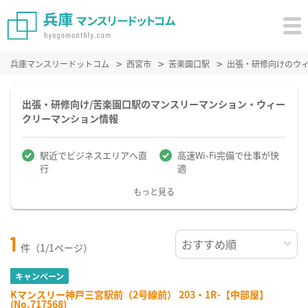
兵庫マンスリードットコム
西宮市
苦楽園口駅
出張・研修向けのウ
出張・研修向け/苦楽園口駅のマンスリーマンション・ウィー
クリーマンション情報
駅近でビジネスエリアへ直
高速Wi-Fi完備で仕事が快
行
適
もっと見る
1
件（1/1ページ）
キャンペーン
Kマンスリー神戸三宮駅前（2号線前） 203・1R-【中部屋】
(No.717568)