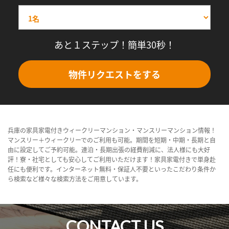
あと１ステップ！簡単30秒！
物件リクエストをする
兵庫の家具家電付きウィークリーマンション・マンスリーマンション情報！
マンスリー＋ウィークリーでのご利用も可能。期間を短期・中期・長期と自
由に設定してご予約可能。連泊・長期出張の経費削減に、法人様にも大好
評！寮・社宅としても安心してご利用いただけます！家具家電付きで単身赴
任にも便利です。インターネット無料・保証人不要といったこだわり条件か
ら検索など様々な検索方法をご用意しています。
CONTACT US