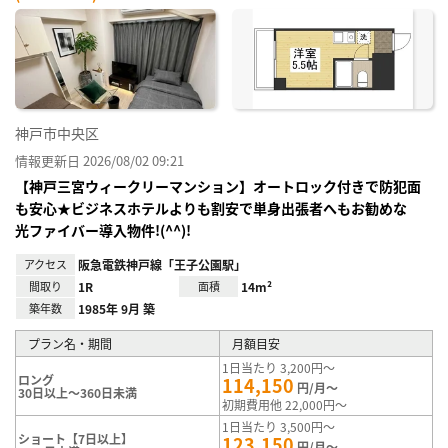
神戸市中央区
情報更新日 2026/08/02 09:21
【神戸三宮ウィークリーマンション】オートロック付きで防犯面
も安心★ビジネスホテルよりも割安で単身出張者へもお勧めな
光ファイバー導入物件!(^^)!
アクセス
阪急電鉄神戸線「王子公園駅」
間取り
1R
面積
14m²
築年数
1985年 9月 築
プラン名・期間
月額目安
1日当たり 3,200円～
ロング
114,150
円/月～
30日以上～360日未満
初期費用他 22,000円～
1日当たり 3,500円～
ショート【7日以上】
123,150
円/月～