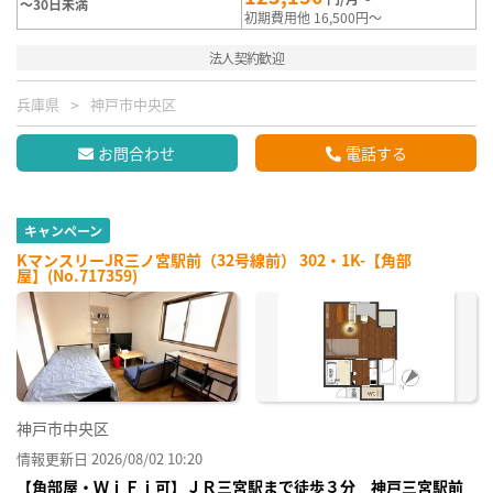
～30日未満
初期費用他 16,500円～
法人契約歓迎
兵庫県
神戸市中央区
お問合わせ
電話する
キャンペーン
KマンスリーJR三ノ宮駅前（32号線前） 302・1K-【角部
屋】(No.717359)
神戸市中央区
情報更新日 2026/08/02 10:20
【角部屋・ＷｉＦｉ可】ＪＲ三宮駅まで徒歩３分 神戸三宮駅前