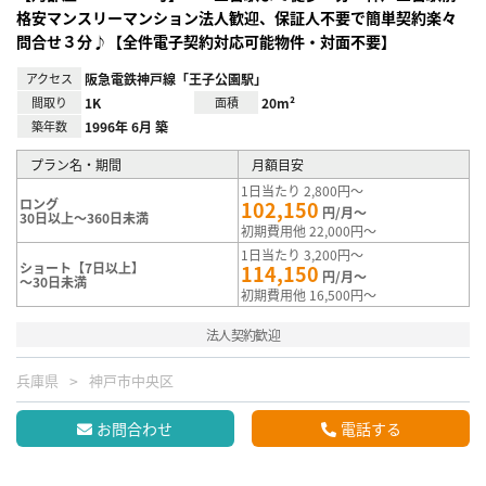
格安マンスリーマンション法人歓迎、保証人不要で簡単契約楽々
問合せ３分♪【全件電子契約対応可能物件・対面不要】
アクセス
阪急電鉄神戸線「王子公園駅」
間取り
1K
面積
20m²
築年数
1996年 6月 築
プラン名・期間
月額目安
1日当たり 2,800円～
ロング
102,150
円/月～
30日以上～360日未満
初期費用他 22,000円～
1日当たり 3,200円～
ショート【7日以上】
114,150
円/月～
～30日未満
初期費用他 16,500円～
法人契約歓迎
兵庫県
神戸市中央区
お問合わせ
電話する