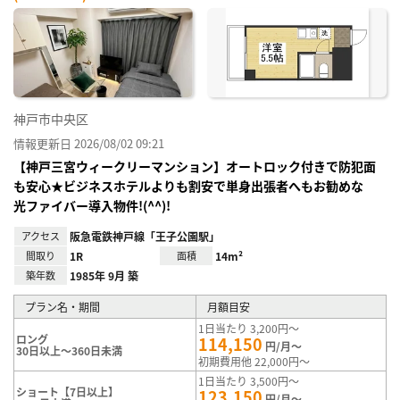
神戸市中央区
情報更新日 2026/08/02 09:21
【神戸三宮ウィークリーマンション】オートロック付きで防犯面
も安心★ビジネスホテルよりも割安で単身出張者へもお勧めな
光ファイバー導入物件!(^^)!
アクセス
阪急電鉄神戸線「王子公園駅」
間取り
1R
面積
14m²
築年数
1985年 9月 築
プラン名・期間
月額目安
1日当たり 3,200円～
ロング
114,150
円/月～
30日以上～360日未満
初期費用他 22,000円～
1日当たり 3,500円～
ショート【7日以上】
123,150
円/月～