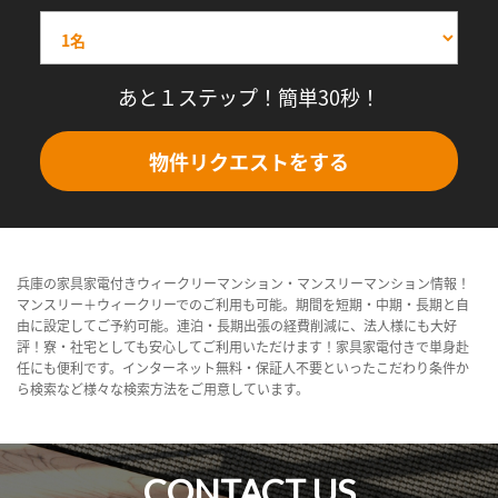
あと１ステップ！簡単30秒！
物件リクエストをする
兵庫の家具家電付きウィークリーマンション・マンスリーマンション情報！
マンスリー＋ウィークリーでのご利用も可能。期間を短期・中期・長期と自
由に設定してご予約可能。連泊・長期出張の経費削減に、法人様にも大好
評！寮・社宅としても安心してご利用いただけます！家具家電付きで単身赴
任にも便利です。インターネット無料・保証人不要といったこだわり条件か
ら検索など様々な検索方法をご用意しています。
CONTACT US