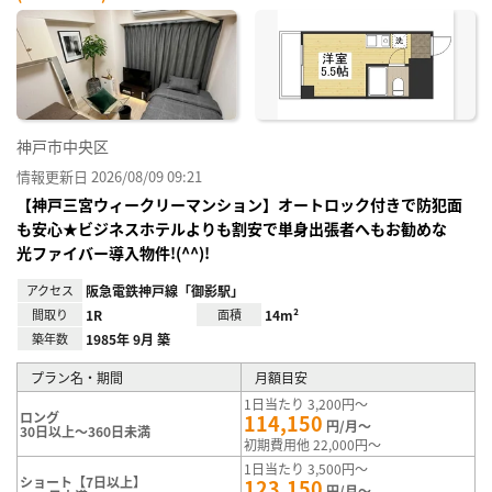
神戸市中央区
情報更新日 2026/08/09 09:21
【神戸三宮ウィークリーマンション】オートロック付きで防犯面
も安心★ビジネスホテルよりも割安で単身出張者へもお勧めな
光ファイバー導入物件!(^^)!
アクセス
阪急電鉄神戸線「御影駅」
間取り
1R
面積
14m²
築年数
1985年 9月 築
プラン名・期間
月額目安
1日当たり 3,200円～
ロング
114,150
円/月～
30日以上～360日未満
初期費用他 22,000円～
1日当たり 3,500円～
ショート【7日以上】
123,150
円/月～