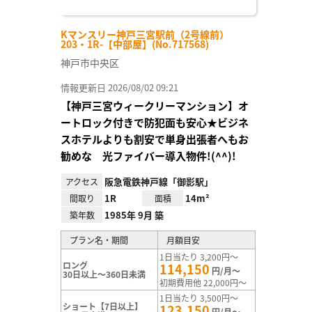
Kマンスリー神戸三宮駅前（2号線前）
203・1R-【中部屋】(No.717568)
神戸市中央区
情報更新日 2026/08/02 09:21
【神戸三宮ウィークリーマンション】オ
ートロック付きで防犯面も安心★ビジネ
スホテルよりも割安で単身出張者へもお
勧めな 光ファイバー導入物件!(^^)!
阪急電鉄神戸線「御影駅」
アクセス
1R
14m²
間取り
面積
1985年 9月 築
築年数
プラン名・期間
月額目安
1日当たり 3,200円～
ロング
114,150
円/月～
30日以上～360日未満
初期費用他 22,000円～
1日当たり 3,500円～
ショート【7日以上】
123,150
円/月～