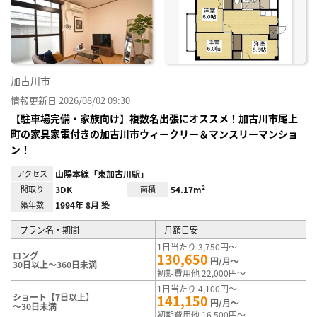
加古川市
情報更新日 2026/08/02 09:30
【駐車場完備・家族向け】複数名出張にオススメ！加古川市尾上
町の家具家電付きの加古川市ウィークリー＆マンスリーマンショ
ン！
アクセス
山陽本線「東加古川駅」
間取り
3DK
面積
54.17m²
築年数
1994年 8月 築
プラン名・期間
月額目安
1日当たり 3,750円～
ロング
130,650
円/月～
30日以上～360日未満
初期費用他 22,000円～
1日当たり 4,100円～
ショート【7日以上】
141,150
円/月～
～30日未満
初期費用他 16,500円～