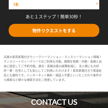
あと１ステップ！簡単30秒！
物件リクエストをする
兵庫の家具家電付きウィークリーマンション・マンスリーマンション情報！
マンスリー＋ウィークリーでのご利用も可能。期間を短期・中期・長期と自
由に設定してご予約可能。連泊・長期出張の経費削減に、法人様にも大好
評！寮・社宅としても安心してご利用いただけます！家具家電付きで単身赴
任にも便利です。インターネット無料・保証人不要といったこだわり条件か
ら検索など様々な検索方法をご用意しています。
CONTACT US