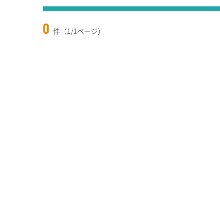
0
件（1/1ページ）