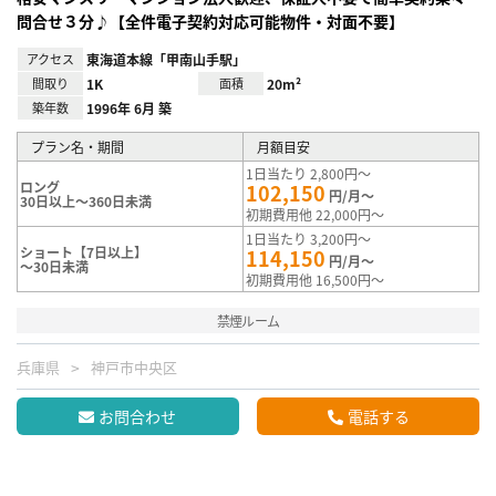
問合せ３分♪【全件電子契約対応可能物件・対面不要】
アクセス
東海道本線「甲南山手駅」
間取り
1K
面積
20m²
築年数
1996年 6月 築
プラン名・期間
月額目安
1日当たり 2,800円～
ロング
102,150
円/月～
30日以上～360日未満
初期費用他 22,000円～
1日当たり 3,200円～
ショート【7日以上】
114,150
円/月～
～30日未満
初期費用他 16,500円～
禁煙ルーム
兵庫県
神戸市中央区
お問合わせ
電話する