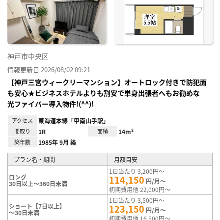
神戸市中央区
情報更新日 2026/08/02 09:21
【神戸三宮ウィークリーマンション】オートロック付きで防犯面
も安心★ビジネスホテルよりも割安で単身出張者へもお勧めな
光ファイバー導入物件!(^^)!
アクセス
東海道本線「甲南山手駅」
間取り
1R
面積
14m²
築年数
1985年 9月 築
プラン名・期間
月額目安
1日当たり 3,200円～
ロング
114,150
円/月～
30日以上～360日未満
初期費用他 22,000円～
1日当たり 3,500円～
ショート【7日以上】
123,150
円/月～
～30日未満
初期費用他 16,500円～