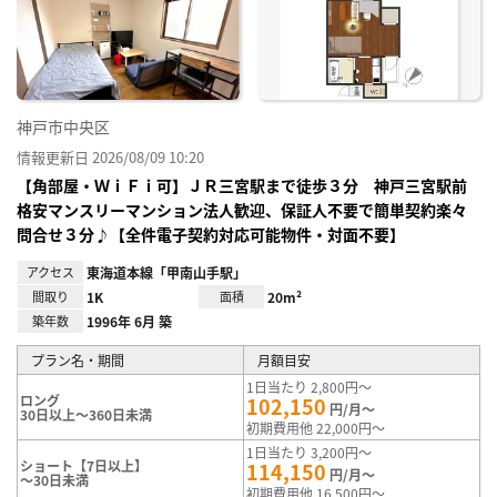
神戸市中央区
情報更新日 2026/08/09 10:20
【角部屋・ＷｉＦｉ可】ＪＲ三宮駅まで徒歩３分 神戸三宮駅前
格安マンスリーマンション法人歓迎、保証人不要で簡単契約楽々
問合せ３分♪【全件電子契約対応可能物件・対面不要】
アクセス
東海道本線「甲南山手駅」
間取り
1K
面積
20m²
築年数
1996年 6月 築
プラン名・期間
月額目安
1日当たり 2,800円～
ロング
102,150
円/月～
30日以上～360日未満
初期費用他 22,000円～
1日当たり 3,200円～
ショート【7日以上】
114,150
円/月～
～30日未満
初期費用他 16,500円～