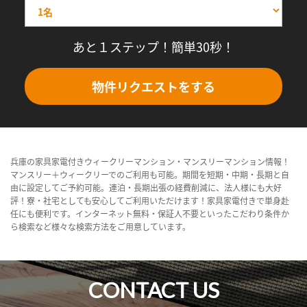
あと１ステップ！簡単30秒！
物件リクエストをする
兵庫の家具家電付きウィークリーマンション・マンスリーマンション情報！
マンスリー＋ウィークリーでのご利用も可能。期間を短期・中期・長期と自
由に設定してご予約可能。連泊・長期出張の経費削減に、法人様にも大好
評！寮・社宅としても安心してご利用いただけます！家具家電付きで単身赴
任にも便利です。インターネット無料・保証人不要といったこだわり条件か
ら検索など様々な検索方法をご用意しています。
CONTACT US