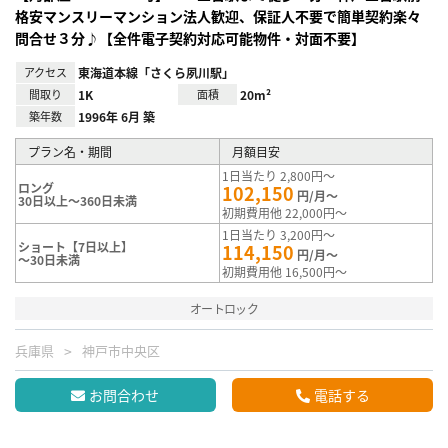
格安マンスリーマンション法人歓迎、保証人不要で簡単契約楽々
問合せ３分♪【全件電子契約対応可能物件・対面不要】
アクセス
東海道本線「さくら夙川駅」
間取り
1K
面積
20m²
築年数
1996年 6月 築
プラン名・期間
月額目安
1日当たり 2,800円～
ロング
102,150
円/月～
30日以上～360日未満
初期費用他 22,000円～
1日当たり 3,200円～
ショート【7日以上】
114,150
円/月～
～30日未満
初期費用他 16,500円～
オートロック
兵庫県
神戸市中央区
お問合わせ
電話する