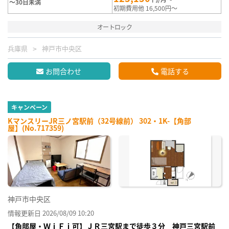
～30日未満
初期費用他 16,500円～
オートロック
兵庫県
神戸市中央区
お問合わせ
電話する
キャンペーン
KマンスリーJR三ノ宮駅前（32号線前） 302・1K-【角部
屋】(No.717359)
神戸市中央区
情報更新日 2026/08/09 10:20
【角部屋・ＷｉＦｉ可】ＪＲ三宮駅まで徒歩３分 神戸三宮駅前