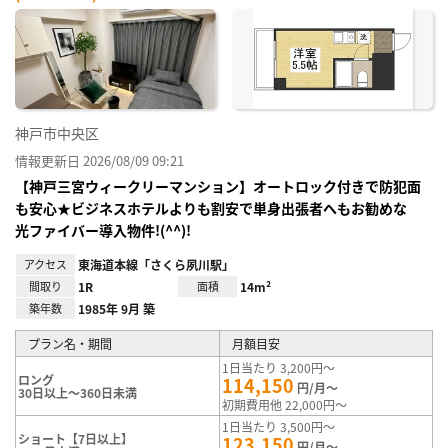
神戸市中央区
情報更新日 2026/08/09 09:21
【神戸三宮ウィークリーマンション】オートロック付きで防犯面
も安心★ビジネスホテルよりも割安で単身出張者へもお勧めな
光ファイバー導入物件!(^^)!
アクセス
東海道本線「さくら夙川駅」
間取り
1R
面積
14m²
築年数
1985年 9月 築
プラン名・期間
月額目安
1日当たり 3,200円～
ロング
114,150
円/月～
30日以上～360日未満
初期費用他 22,000円～
1日当たり 3,500円～
ショート【7日以上】
123,150
円/月～