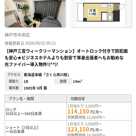
神戸市中央区
情報更新日 2026/08/02 09:21
【神戸三宮ウィークリーマンション】オートロック付きで防犯面
も安心★ビジネスホテルよりも割安で単身出張者へもお勧めな
光ファイバー導入物件!(^^)!
アクセス
東海道本線「さくら夙川駅」
間取り
1R
面積
14m²
築年数
1985年 9月 築
プラン名・期間
月額目安
1日当たり 3,200円～
ロング
114,150
円/月～
30日以上～360日未満
初期費用他 22,000円～
1日当たり 3,500円～
ショート【7日以上】
123,150
円/月～
～30日未満
初期費用他 16,500円～