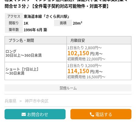
問合せ３分♪【全件電子契約対応可能物件・対面不要】
アクセス
東海道本線「さくら夙川駅」
間取り
1K
面積
20m²
築年数
1996年 6月 築
プラン名・期間
月額目安
1日当たり 2,800円～
ロング
102,150
円/月～
30日以上～360日未満
初期費用他 22,000円～
1日当たり 3,200円～
ショート【7日以上】
114,150
円/月～
～30日未満
初期費用他 16,500円～
禁煙ルーム
兵庫県
神戸市中央区
お問合わせ
電話する