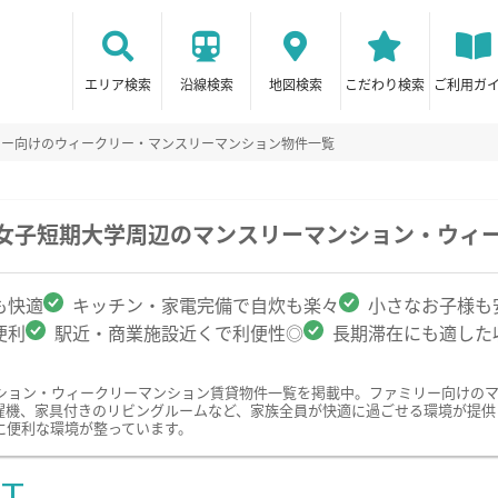
エリア検索
沿線検索
地図検索
こだわり検索
ご利用ガ
リー向けのウィークリー・マンスリーマンション物件一覧
戸女子短期大学周辺のマンスリーマンション・ウィ
も快適
キッチン・家電完備で自炊も楽々
小さなお子様も
便利
駅近・商業施設近くで利便性◎
長期滞在にも適した
ション・ウィークリーマンション賃貸物件一覧を掲載中。ファミリー向けの
濯機、家具付きのリビングルームなど、家族全員が快適に過ごせる環境が提供
に便利な環境が整っています。
ST