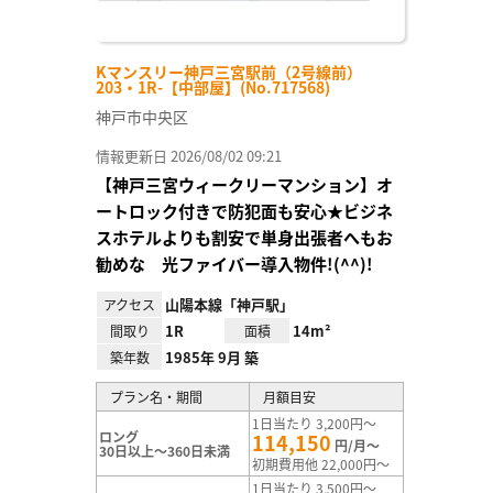
Kマンスリー神戸三宮駅前（2号線前）
203・1R-【中部屋】(No.717568)
神戸市中央区
情報更新日 2026/08/02 09:21
【神戸三宮ウィークリーマンション】オ
ートロック付きで防犯面も安心★ビジネ
スホテルよりも割安で単身出張者へもお
勧めな 光ファイバー導入物件!(^^)!
山陽本線「神戸駅」
アクセス
1R
14m²
間取り
面積
1985年 9月 築
築年数
プラン名・期間
月額目安
1日当たり 3,200円～
ロング
114,150
円/月～
30日以上～360日未満
初期費用他 22,000円～
1日当たり 3,500円～