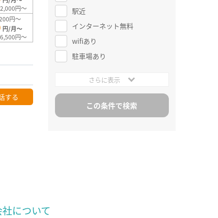
2,000円～
駅近
200円～
0
インターネット無料
円/月～
6,500円～
wifiあり
駐車場あり
さらに表示
話する
会社について