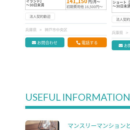
141,150
イランド】
円/月～
ショート【
～30日未満
～30日未
初期費用他 16,500円～
法人契約歓迎
法人契
兵庫県
神戸市中央区
兵庫県
お問合わせ
電話する
お
USEFUL INFORMATIO
マンスリーマンション