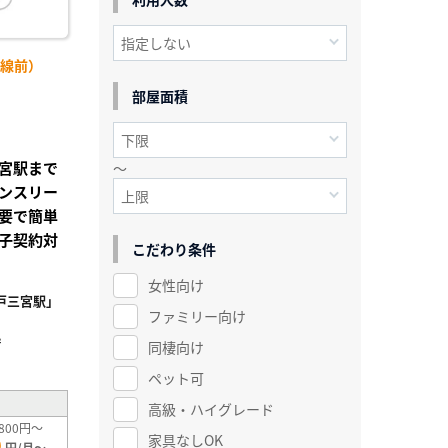
号線前）
部屋面積
宮駅まで
～
ンスリー
要で簡単
子契約対
こだわり条件
女性向け
戸三宮駅」
ファミリー向け
²
同棲向け
ペット可
高級・ハイグレード
800円～
家具なしOK
0
円/月～