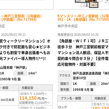
リー神戸三宮駅前（2号線前）
KマンスリーJR三ノ宮駅前（32
-【中部屋】(No.717568)
302・1K-【角部屋】(No.717359)
央区
神戸市中央区
26/08/02 09:21
情報更新日 2026/08/02 10:20
宮ウィークリーマンション】オ
【角部屋・ＷｉＦｉ可】ＪＲ三
ク付きで防犯面も安心★ビジネ
徒歩３分 神戸三宮駅前格安マ
よりも割安で単身出張者へもお
マンション法人歓迎、保証人不
光ファイバー導入物件!(^^)!
契約楽々問合せ３分♪【全件電
応可能物件・対面不要】
山陽本線「神戸駅」
1R
14m²
神戸高速鉄道東西線「神
面積
アクセス
徒歩10分
1985年 9月 築
1K
20m
間取り
面積
・期間
月額目安
1996年 6月 築
築年数
1日当たり 3,200円～
114,150
プラン名・期間
月額目安
円/月～
360日未満
初期費用他 22,000円～
1日当たり 2,
ロング
102,15
1日当たり 3,500円～