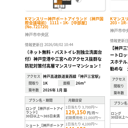
Kマンスリー神戸ポートアイランド（神戸国
Kマンス
際会議場前） 1111・1K-【中部屋】
203・1R
(No.721720)
神戸市中
神戸市中央区
情報更新日 20
情報更新日 2026/08/02 10:44
【神戸三
（ネット無料・バストイレ別独立洗面台
ートロッ
付）神戸空港や三宮へのアクセス抜群な
スホテル
防犯対策付高層マンスリーマンション！
勧めな 
神戸高速鉄道東西線「神戸三宮駅」
アクセス
アクセス
1K
26m²
間取り
面積
間取り
2026年 1月 築
築年数
築年数
プラン名・期間
月額目安
プラン名
1日当たり 3,700円～
ロング【神戸ポートアイ
129,150
ランド】
円/月～
ロング
30日以上～365日未満
30日以上～
初期費用他 22,000円～
1日当たり 4,100円～
ショート【神戸ポートア