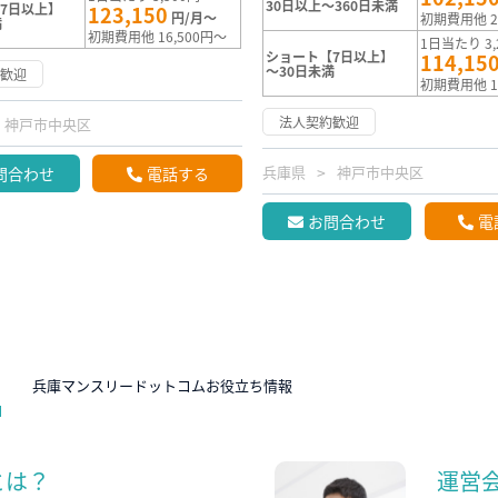
30日以上～360日未満
7日以上】
123,150
円/月～
初期費用他 2
満
初期費用他 16,500円～
1日当たり 3,
ショート【7日以上】
114,15
～30日未満
約歓迎
初期費用他 1
法人契約歓迎
神戸市中央区
兵庫県
神戸市中央区
問合わせ
電話する
お問合わせ
電
N
兵庫マンスリードットコムお役立ち情報
とは？
運営