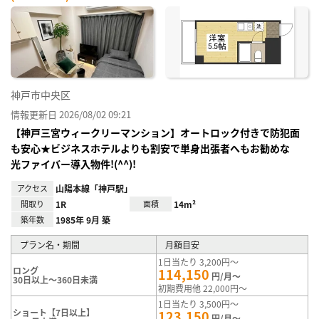
神戸市中央区
情報更新日 2026/08/02 09:21
【神戸三宮ウィークリーマンション】オートロック付きで防犯面
も安心★ビジネスホテルよりも割安で単身出張者へもお勧めな
光ファイバー導入物件!(^^)!
アクセス
山陽本線「神戸駅」
間取り
1R
面積
14m²
築年数
1985年 9月 築
プラン名・期間
月額目安
1日当たり 3,200円～
ロング
114,150
円/月～
30日以上～360日未満
初期費用他 22,000円～
1日当たり 3,500円～
ショート【7日以上】
123,150
円/月～