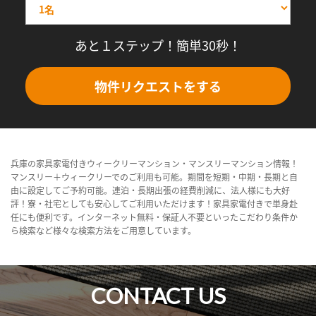
あと１ステップ！簡単30秒！
物件リクエストをする
兵庫の家具家電付きウィークリーマンション・マンスリーマンション情報！
マンスリー＋ウィークリーでのご利用も可能。期間を短期・中期・長期と自
由に設定してご予約可能。連泊・長期出張の経費削減に、法人様にも大好
評！寮・社宅としても安心してご利用いただけます！家具家電付きで単身赴
任にも便利です。インターネット無料・保証人不要といったこだわり条件か
ら検索など様々な検索方法をご用意しています。
CONTACT US