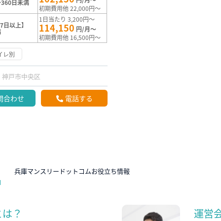
360日未満
初期費用他 22,000円～
1日当たり 3,200円～
7日以上】
114,150
円/月～
満
初期費用他 16,500円～
イレ別
神戸市中央区
問合わせ
電話する
N
兵庫マンスリードットコムお役立ち情報
とは？
運営