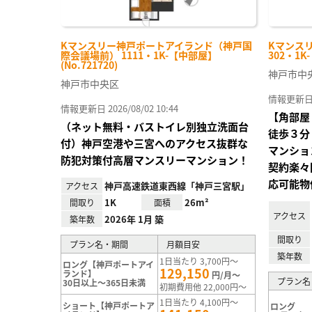
Kマンスリー神戸ポートアイランド（神戸国
Kマンス
際会議場前） 1111・1K-【中部屋】
302・1K
(No.721720)
神戸市中
神戸市中央区
情報更新日 20
情報更新日 2026/08/02 10:44
【角部屋
（ネット無料・バストイレ別独立洗面台
徒歩３分
付）神戸空港や三宮へのアクセス抜群な
マンショ
防犯対策付高層マンスリーマンション！
契約楽々
応可能物
神戸高速鉄道東西線「神戸三宮駅」
アクセス
1K
26m²
間取り
面積
アクセス
2026年 1月 築
築年数
間取り
プラン名・期間
月額目安
築年数
1日当たり 3,700円～
ロング【神戸ポートアイ
129,150
ランド】
円/月～
プラン名
30日以上～365日未満
初期費用他 22,000円～
1日当たり 4,100円～
ショート【神戸ポートア
ロング