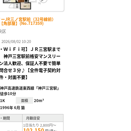
リーJR三ノ宮駅前（32号線前）
-【角部屋】(No.717359)
央区
26/08/02 10:20
・ＷｉＦｉ可】ＪＲ三宮駅まで
 神戸三宮駅前格安マンスリー
ン法人歓迎、保証人不要で簡単
問合せ３分♪【全件電子契約対
件・対面不要】
神戸高速鉄道東西線「神戸三宮駅」
徒歩10分
1K
20m²
面積
1996年 6月 築
・期間
月額目安
1日当たり 2,800円～
102,150
円/月～