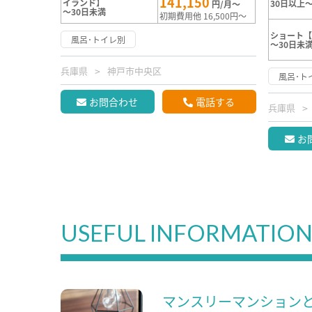
141,150
イランド】
30日以上～
円/月～
～30日未満
初期費用他 16,500円～
ショート【
風呂･トイレ別
～30日未
兵庫県
神戸市中央区
風呂･ト
お問合わせ
電話する
兵庫県
お
USEFUL INFORMATIO
マンスリーマンション