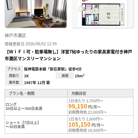
神戸市灘区
情報更新日 2026/08/02 12:59
【ＷｉＦｉ可・駐車場無し】洋室7帖ゆったりの家具家電付き神戸
市灘区マンスリーマンション
アクセス
阪神電鉄本線「新在家駅」徒歩4分
間取り
1K
面積
19m²
築年数
1987年 12月 築
プラン名・期間
月額目安
1日当たり 2,700円～
ロング
99,150
円/月～
30日以上～360日未満
初期費用他 22,000円～
1日当たり 2,900円～
ショート【7日以上】
105,150
円/月～
～30日未満
初期費用他 16,500円～