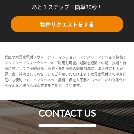
あと１ステップ！簡単30秒！
物件リクエストをする
兵庫の家具家電付きウィークリーマンション・マンスリーマンション情報！
マンスリー＋ウィークリーでのご利用も可能。期間を短期・中期・長期と自
由に設定してご予約可能。連泊・長期出張の経費削減に、法人様にも大好
評！寮・社宅としても安心してご利用いただけます！家具家電付きで単身赴
任にも便利です。インターネット無料・保証人不要といったこだわり条件か
ら検索など様々な検索方法をご用意しています。
CONTACT US