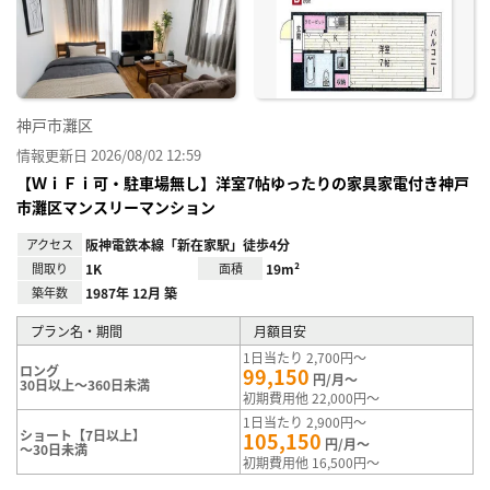
神戸市灘区
情報更新日 2026/08/02 12:59
【ＷｉＦｉ可・駐車場無し】洋室7帖ゆったりの家具家電付き神戸
市灘区マンスリーマンション
アクセス
阪神電鉄本線「新在家駅」徒歩4分
間取り
1K
面積
19m²
築年数
1987年 12月 築
プラン名・期間
月額目安
1日当たり 2,700円～
ロング
99,150
円/月～
30日以上～360日未満
初期費用他 22,000円～
1日当たり 2,900円～
ショート【7日以上】
105,150
円/月～
～30日未満
初期費用他 16,500円～