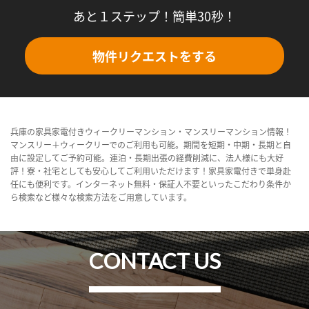
あと１ステップ！簡単30秒！
物件リクエストをする
兵庫の家具家電付きウィークリーマンション・マンスリーマンション情報！
マンスリー＋ウィークリーでのご利用も可能。期間を短期・中期・長期と自
由に設定してご予約可能。連泊・長期出張の経費削減に、法人様にも大好
評！寮・社宅としても安心してご利用いただけます！家具家電付きで単身赴
任にも便利です。インターネット無料・保証人不要といったこだわり条件か
ら検索など様々な検索方法をご用意しています。
CONTACT US